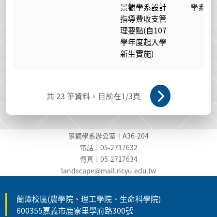
景觀學系設計
學系
指導費收支管
理要點(自107
學年度起入學
新生實施)
共
23
筆資料，目前在
1
/3頁
景觀學系辦公室｜A36-204
電話｜05-2717632
傳真｜05-2717634
landscape@mail.ncyu.edu.t
w
蘭潭校區(農學院、理工學院、生命科學院)
600355嘉義市鹿寮里學府路300號