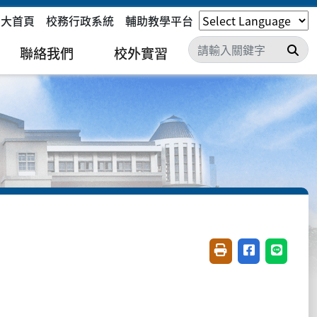
嘉大首頁
校務行政系統
輔助教學平台
搜
聯絡我們
校外實習
友善列印(開新視窗)
分享至臉書(開
分享至 L