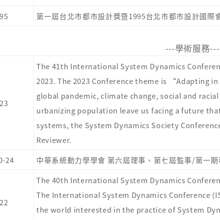
95
第一屆台北市都市設計獎暨1995台北市都市設計國際
---學術服務
---
The 41th International System Dynamics Conference 
2023. The 2023 Conference theme is “Adapting in 
global pandemic, climate change, social and racial i
23
urbanizing population leave us facing a future tha
systems, the System Dynamics Society Conferenc
Reviewer.
0-24
中華系統動力學學會 第六屆理事、第七屆監事/第一期
The 40th International System Dynamics Conferenc
The International System Dynamics Conference (IS
22
the world interested in the practice of System D