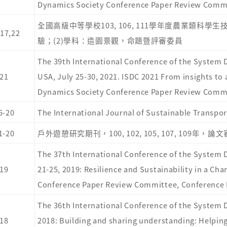
Dynamics Society Conference Paper Review Commi
全國高級中等學校103, 106, 111學年度農業類科
17,22
驗；(2)學科：造園景觀，命
題暨評審委員
The 39th International Conference of the System D
21
USA, July 25-30, 2021. ISDC 2021 From insights to
Dynamics Society Conference Paper Review Commi
5-20
The International Journal of Sustainable Transport
1-20
戶外遊憩研究期刊，100, 102, 105, 107, 109年，論文
The 37th International Conference of the System
19
21-25, 2019: Resilience and Sustainability in a C
Conference Paper Review Committee, Conference 
The 36th International Conference of the System D
18
2018: Building and sharing understanding: Helpin