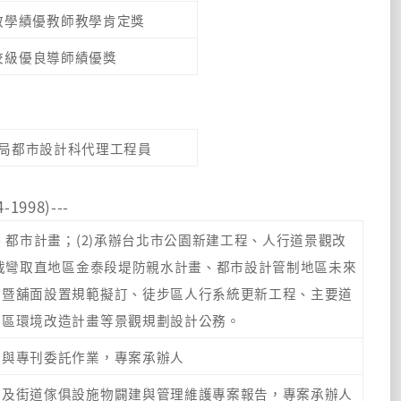
教學績優教師教
學肯定獎
校級優良導師績優獎
局都市設計科代理工程員
1998)---
、都市計畫；(2)承辦台北市公園新建工程、人行道景觀改
河截彎取直地區金泰段堤防親水計畫、都市設計管制地區未來
則暨舖面設置規範擬訂、徒步區人行系統更
新工程、主要道
地區環境改造計畫等景觀規劃設計公務。
行與專刊委託作業，專案承辦人
間及街道傢俱設施物闢建與管理維護專案報告，專案承辦人