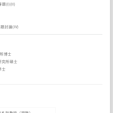
(I)(II)
題討論(IV)
】
所博士
研究所碩士
學士
】
學系副教授（現職）