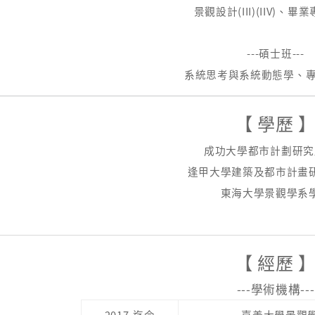
景觀設計(III)(IIV)、
畢業專題
---碩士班---
系統思考與系統動態學、
專
【 學歷 
成功大學都市計劃研究
逢甲大學建築及都市計畫
東海大學景觀學系
【 經歷 
-
--學術機
構---
2017-迄今
嘉義大學景觀