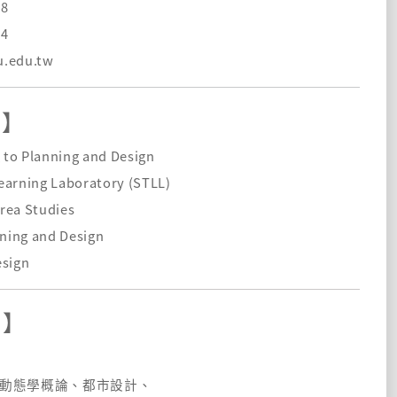
8
4
u.edu.tw
 】
 to Planning and Design
earning Laboratory (STLL)
Area Studies
ning and Design
sign
】
動態學概論、
都市設計、