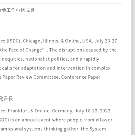
會議工作小組成員
(ISDC), Chicago, Illinois, & Online, USA, July 23-27,
the Face of Change”. The disruptions caused by the
nequities, nationalist politics, and a rapidly
t calls for adaptation and intervention in complex
e Paper Review Committee, Conference Paper
秘書長
e, Frankfurt & Online, Germany, July 18-22, 2022.
DC) is an annual event where people from all over
ynamics and systems thinking gather, the System