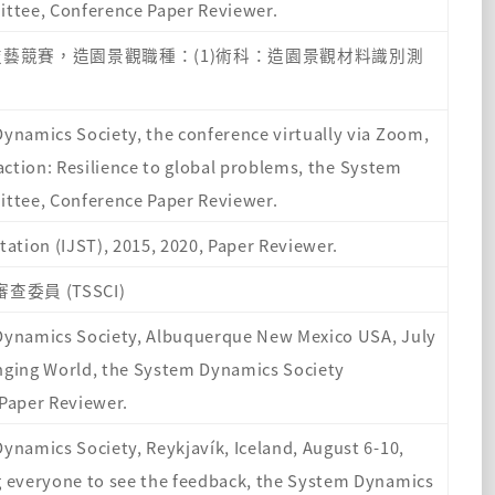
ttee, Conference Paper Reviewer.
學生技藝競賽，造園景觀職種：(1)術科：造園景觀材料識別測
ynamics Society, the conference virtually via Zoom,
action: Resilience to global problems, the System
ttee, Conference Paper Reviewer.
ation (IJST), 2015, 2020, Paper Reviewer.
審查委員 (TSSCI)
 Dynamics Society, Albuquerque New Mexico USA, July
hanging World, the System Dynamics Society
Paper Reviewer.
ynamics Society, Reykjavík, Iceland, August 6-10,
g everyone to see the feedback, the System Dynamics