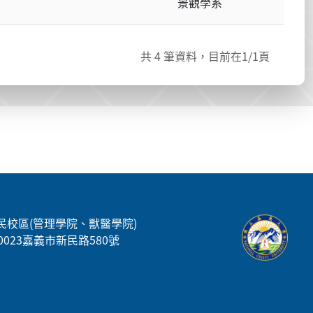
景觀學系
共
4
筆資料，目前在
1
/1頁
民校區(管理學院、獸醫學院)
00023嘉義市新民路580號