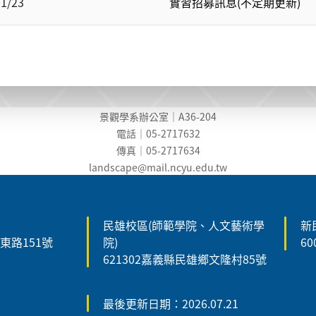
01/23
實習招募訊息(不定期更新)
景觀學系辦公室｜A36-204
電話｜05-2717632
傳真｜05-2717634
landscape@mail.ncyu.edu.t
w
民雄校區(師範學院、人文藝術學
新
森東路151號
院)
6
621302嘉義縣民雄鄉文隆村85號
最後更新日期：2026.07.21