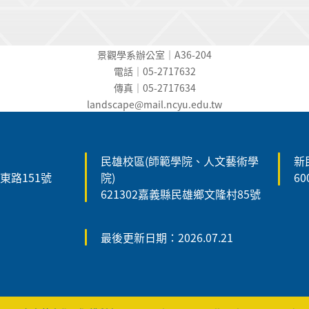
景觀學系辦公室｜A36-204
電話｜05-2717632
傳真｜05-2717634
landscape@mail.ncyu.edu.t
w
民雄校區(師範學院、人文藝術學
新
森東路151號
院)
6
621302嘉義縣民雄鄉文隆村85號
最後更新日期：2026.07.21