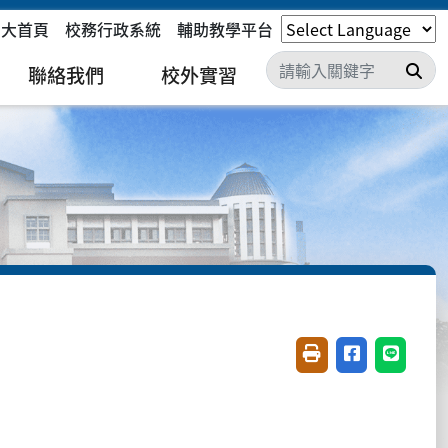
嘉大首頁
校務行政系統
輔助教學平台
搜
聯絡我們
校外實習
友善列印(開新視窗)
分享至臉書(開
分享至 L