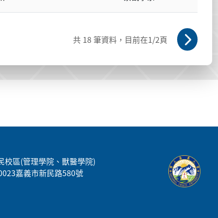
共
18
筆資料，目前在
1
/2頁
民校區(管理學院、獸醫學院)
00023嘉義市新民路580號