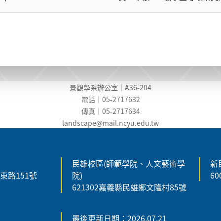
景觀學系辦公室｜A36-204
電話｜05-2717632
傳真｜05-2717634
landscape@mail.ncyu.edu.t
w
民雄校區(師範學院、人文藝術學
新
森東路151號
院)
6
621302嘉義縣民雄鄉文隆村85號
最後更新日期：2026.07.21