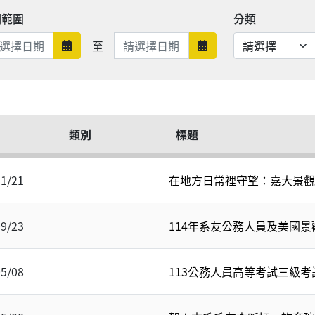
期範圍
分類
日期範圍結束
至
日期範圍開始
日期範圍結束
類別
標題
11/21
在地方日常裡守望：嘉大景觀
09/23
114年系友公務人員及美國
05/08
113公務人員高等考試三級