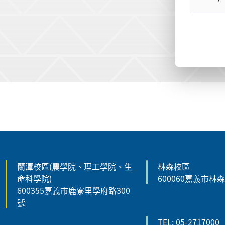
:::
蘭潭校區(農學院、理工學院、生
林森校區
命科學院)
600060嘉義市林
600355嘉義市鹿寮里學府路300
號
TEL: 05-2717000