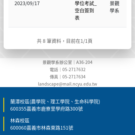
2023/09/17
學位考試_
景觀
空白簽到
學系
表
共
8
筆資料，目前在
1
/1頁
景觀學系辦公室｜A36-204
電話｜05-2717632
傳真｜05-2717634
landscape@mail.ncyu.edu.t
w
蘭潭校區(農學院、理工學院、生命科學院)
600355嘉義市鹿寮里學府路300號
林森校區
600060嘉義市林森東路151號