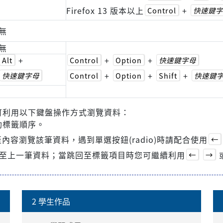
Firefox 13 版本以上
+
Control
快速鍵字
無
無
+
+
+
Alt
Control
Option
快速鍵字母
+
+
+
快速鍵字母
Control
Option
Shift
快速鍵
可利用以下鍵盤操作方式瀏覽資料：
動標籤順序。
內容瀏覽該筆資料，遇到單選按鈕(radio)時請配合使用
←
至上一筆資料；當跳回至標籤項目時您可繼續利用
←
→
2 學生作品