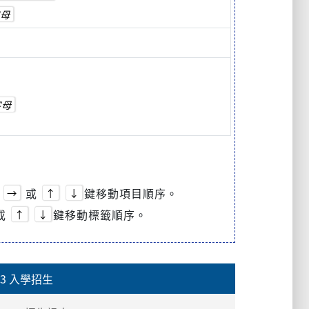
母
字母
或
鍵移動項目順序。
→
↑
↓
或
鍵移動標籤順序。
↑
↓
3 入學招生