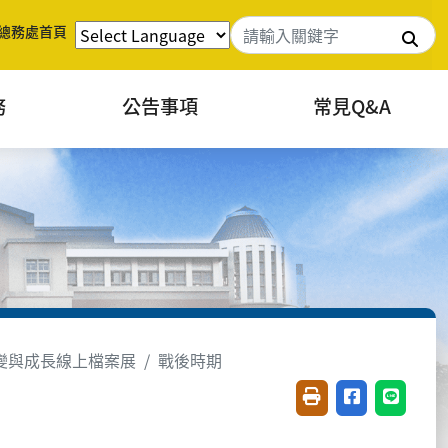
總務處首頁
搜
務
公告事項
常見Q&A
變與成長線上檔案展
戰後時期
友善列印(開新視窗)
分享至臉書(開
分享至 L