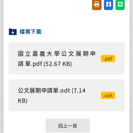
友善列印(開新視窗
分享至臉書(
分享至
檔案下載
國 立 嘉 義 大 學 公 文 展 期 申
.pdf
請 單.pdf (52.67 KB)
公文展期申請單.odt (7.14
.odt
KB)
回上一頁