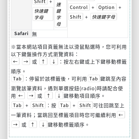
+
Shift
速
+
+
Control
Option
快速鍵
鍵
+
Shift
快速鍵字母
字母
字
母
Safari
無
※當本網站項目頁籤無法以滑鼠點選時，您可利用
以下鍵盤操作方式瀏覽資料：
或
：按左右鍵或上下鍵移動標籤
←
→
↑
↓
順序。
：停留於該標籤後，可利用
鍵跳至內容
Tab
Tab
瀏覽該筆資料，遇到單選按鈕(radio)時請配合使
用
或
鍵移動項目順序。
←
→
↑
↓
+
：按
+
可往回跳至上
Tab
Shift
Tab
Shift
一筆資料；當跳回至標籤項目時您可繼續利用
←
或
鍵移動標籤順序。
→
↑
↓