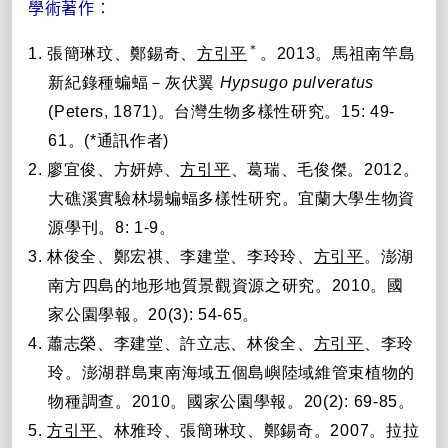
學術著作
：
＊
1.
張簡琳玟、鄭錫奇、
方引平
。
2013
。
馬祖南竿島
新紀錄種蝙蝠－灰伏翼
Hypsugo pulveratus
(Peters, 1871)
。台灣生物多樣性研究。
15: 49-
61
。
(*
通訊作者
)
2.
廖宜
俊、
方妍
婷、
方引
平
、
葛
瑞、
毛俊傑。
2012
。
大礁溪實驗林場蝙蝠多樣性研究。宜蘭大學生物資
源學刊。
8: 1-9
。
3.
林俊全、鄭宏祺、李建堂、李玲玲、
方引平
。澎湖
南方四島的地形地質景觀資源之研究。
2010
。國
家公園學報。
20(3): 54-65
。
4.
蕭志榮、李建堂、許立志、林俊全、
方引平
、李玲
玲。澎湖群島東南海域五個島嶼陸域維管束植物的
物種調查。
2010
。國家公園學報。
20(2): 69-85
。
5.
方引平
、林雅玲、張簡琳玟、鄭錫奇。
2007
。拉拉