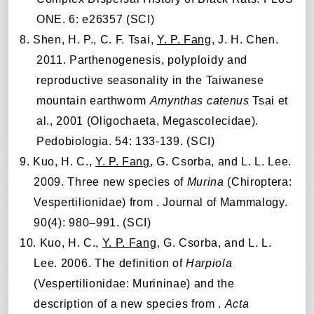
ONE. 6: e26357 (SCI)
8.
Shen, H. P., C. F. Tsai,
Y. P. Fang,
J. H. Chen.
2011. Parthenogenesis, polyploidy and
reproductive seasonality in the Taiwanese
mountain earthworm
Amynthas catenus
Tsai et
al., 2001 (Oligochaeta, Megascolecidae).
Pedobiologia. 54: 133-139.
(SCI)
9.
Kuo, H. C.,
Y. P. Fang
, G. Csorba, and L. L. Lee.
2009. Three new species of
Murina
(Chiroptera:
Vespertilionidae) from . Journal of Mammalogy.
90(4): 980–991.
(SCI)
10. Kuo, H. C.,
Y. P. Fang
, G. Csorba, and L. L.
Lee. 2006. The definition of
Harpiola
(Vespertilionidae: Murininae) and the
description of a new species from .
Acta