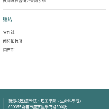
教師專長暨研究查詢系統
連結
合作社
蘭潭招待所
圖書館
蘭潭校區(農學院、理工學院、生命科學院)
600355嘉義市鹿寮里學府路300號