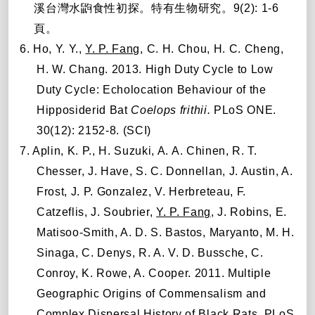
溪台灣水鼩食性初探。特有生物研究。
9(2): 1-6
頁。
6. Ho, Y. Y.,
Y. P. Fang
, C. H. Chou, H. C. Cheng,
H. W. Chang. 2013. High Duty Cycle to Low
Duty Cycle: Echolocation Behaviour of the
Hipposiderid Bat
Coelops frithii.
PLoS ONE.
30(12): 2152-8. (SCI)
7. Aplin, K. P., H. Suzuki, A. A. Chinen, R. T.
Chesser, J. Have, S. C. Donnellan, J. Austin, A.
Frost, J. P. Gonzalez, V. Herbreteau, F.
Catzeflis, J. Soubrier,
Y. P. Fang
, J. Robins, E.
Matisoo-Smith, A. D. S. Bastos, Maryanto, M. H.
Sinaga, C. Denys, R. A. V. D. Bussche, C.
Conroy, K. Rowe, A. Cooper. 2011. Multiple
Geographic Origins of Commensalism and
Complex Dispersal History of Black Rats. PLoS