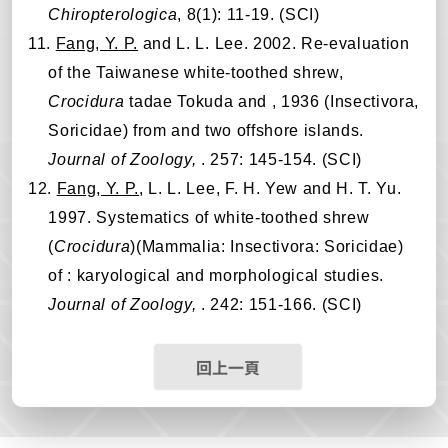
Chiropterologica
, 8(1): 11-19. (SCI)
11.
Fang, Y. P.
and L. L. Lee. 2002. Re-evaluation
of the Taiwanese white-toothed shrew,
Crocidura
tadae Tokuda and , 1936 (Insectivora,
Soricidae) from and two offshore islands.
Journal of Zoology,
. 257: 145-154. (SCI)
12.
Fang, Y. P.
, L. L. Lee, F. H. Yew and H. T. Yu.
1997. Systematics of white-toothed shrew
(
Crocidura
)(Mammalia: Insectivora: Soricidae)
of : karyological and morphological studies.
Journal of Zoology,
. 242: 151-166. (SCI)
回上一頁