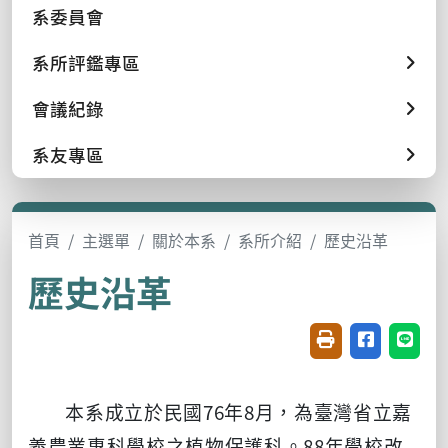
系委員會
系所評鑑專區
會議紀錄
系友專區
首頁
主選單
關於本系
系所介紹
歷史沿革
歷史沿革
友善列印(開新視窗
分享至臉書(
分享至
本系成立於民國76年8月，為臺灣省立嘉
義農業專科學校之植物保護科。88年學校改