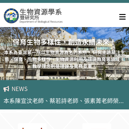
2024生資系吉祥物
每年校慶生資系的同學們利用回收物製作大型的昆蟲及動
物， 俗稱生資系「吉祥物」。製作過程中除了專業的知識
保育生物多樣性，創造永續未來！
外， 也凝聚全系的向心力及展示本系的活力。
本系為臺灣第一所以生物資源為名的系所， 研究主題關注生
上一則
態、保育、生物多樣性、生物資源利用及環境教育等領域。
教學理念則是理論及實務並重。
NEWS
本系陳宣汶老師、蔡若詩老師、張素菁老師榮獲執行高等教育深耕計畫優秀獎