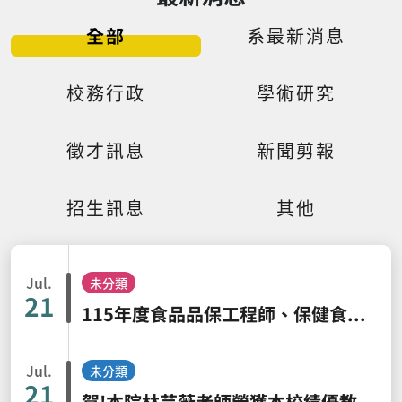
全部
系最新消息
校務行政
學術研究
徵才訊息
新聞剪報
招生訊息
其他
Jul.
未分類
21
115年度食品品保工程師、保健食品工程師能力鑑定簡章及海報
Jul.
未分類
21
賀!本院林芸薇老師榮獲本校績優教師教學特優獎、王紹鴻老師及張文昌老師榮獲教學肯定獎，全院師生仝賀。