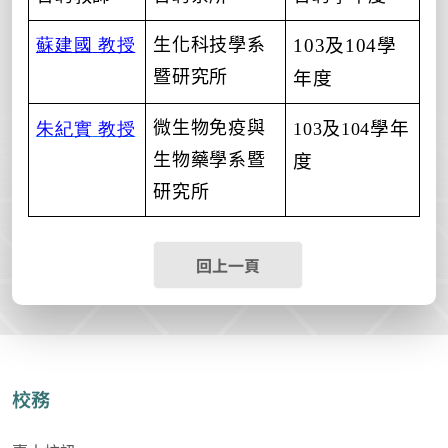
蘇建國
教授
生化科技學系
103
及
104
學
暨研究所
年度
微生物免疫與
學年
朱紀實
教授
103
及
104
生物藥學系暨
度
研究所
回上一頁
校務