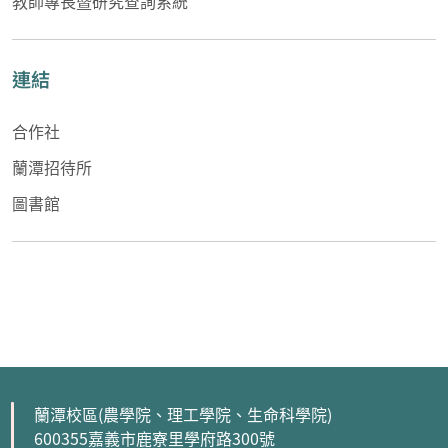
教師專長暨研究查詢系統
連結
合作社
蘭潭招待所
圖書館
蘭潭校區(農學院、理工學院、生命科學院)
600355嘉義市鹿寮里學府路300號