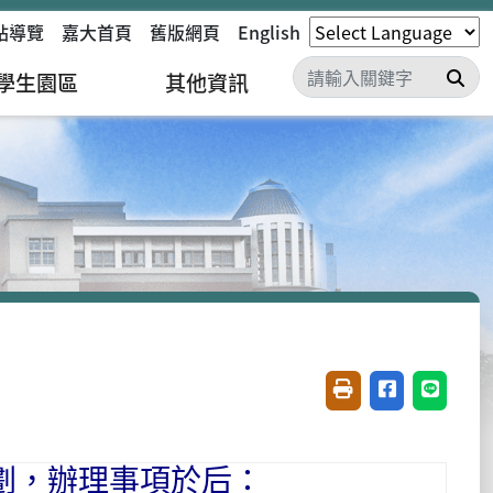
站導覽
嘉大首頁
舊版網頁
English
搜
學生園區
其他資訊
友善列印(開新視窗)
分享至臉書(開
分享至 L
劃，辦理事項於后：