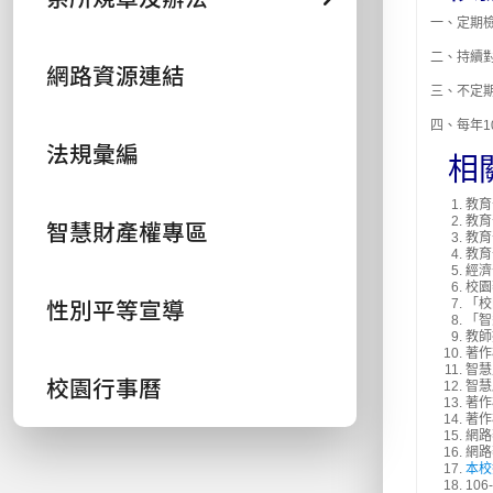
一、定期
二、持續
網路資源連結
三、不定
四、每年
法規彙編
相
教育
教育
智慧財產權專區
教育
教育
經濟
校園
性別平等宣導
「校
「智
教師
著作
智慧
校園行事曆
智慧
著作
著作
網路
網路
本校
10