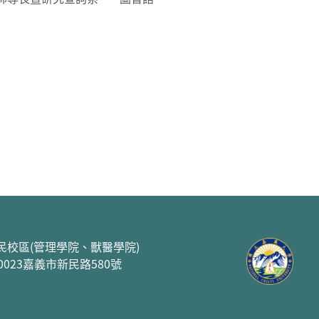
民校區(管理學院、獸醫學院)
00023嘉義市新民路580號