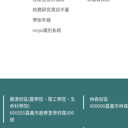
校務研究資訊平臺
學術年報
ncyu識別系統
:::
蘭潭校區(農學院、理工學院、生
林森校區
命科學院)
600060嘉義市林
600355嘉義市鹿寮里學府路300
號