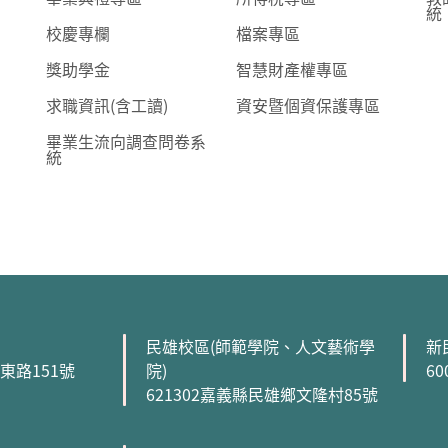
統
校慶專欄
檔案專區
獎助學金
智慧財產權專區
求職資訊(含工讀)
資安暨個資保護專區
畢業生流向調查問卷系
統
民雄校區(師範學院、人文藝術學
新
森東路151號
院)
6
621302嘉義縣民雄鄉文隆村85號