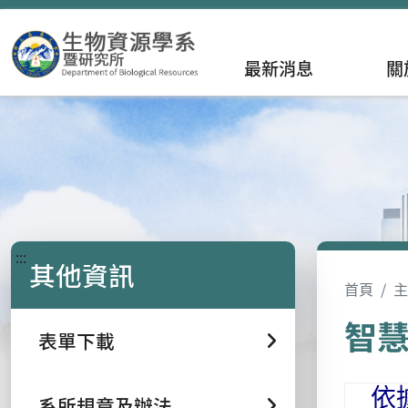
最新消息
關
:::
其他資訊
首頁
主
智
表單下載
依
系所規章及辦法