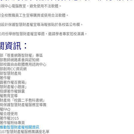
檢視中心電腦教室，避免使用不法軟體。
對全校教職員工生宣導購買或使用合法軟體。
期設計保護智慧財產權宣導海報張貼於各校區公布欄。
10月份舉辦智慧財產權宣導週，邀請學者專家蒞校演講。
關資訊：
部「尊重網路智財權」專區
部教師網路素養與認知網
部校園自由軟體應用諮詢中心
部創用CC資訊網
部智慧財產局
著作權
園著作權百寶箱」
慧財產權小題庫」
授課著作權錦囊
權教育宣導
財產局「校園二手教科書網」
局保護智慧財產權服務宣導團
權FAQ
權合理使用
著作權2015
著作權粉絲專頁
推動智慧財產權相關資訊
6-107智慧財產權服務團講座名單