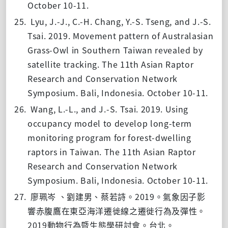
October 10-11.
25.
Lyu, J.-J., C.-H. Chang, Y.-S. Tseng, and J.-S.
Tsai. 2019. Movement pattern of Australasian
Grass-Owl in Southern Taiwan revealed by
satellite tracking. The 11th Asian Raptor
Research and Conservation Network
Symposium. Bali, Indonesia. October 10-11.
26.
Wang, L.-L., and J.-S. Tsai. 2019. Using
occupancy model to develop long-term
monitoring program for forest-dwelling
raptors in Taiwan. The 11th Asian Raptor
Research and Conservation Network
Symposium. Bali, Indonesia. October 10-11.
27.
2019
廖珮岑
、劉建男、蔡若詩。
。氣象因子影
響赤腹鷹在東亞海洋遷徙線之遷徙行為及彈性。
2019
動物行為暨生態學研討會。台北。