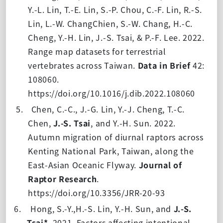
Y.-L. Lin, T.-E. Lin, S.-P. Chou, C.-F. Lin, R.-S.
Lin, L.-W. ChangChien, S.-W. Chang, H.-C.
Cheng, Y.-H. Lin, J.-S. Tsai, & P.-F. Lee. 2022.
Range map datasets for terrestrial
vertebrates across Taiwan.
Data in Brief
42:
108060.
https://doi.org/10.1016/j.dib.2022.108060
5.
Chen, C.-C., J.-G. Lin, Y.-J. Cheng, T.-C.
Chen,
J.-S. Tsai
, and Y.-H. Sun. 2022.
Autumn migration of diurnal raptors across
Kenting National Park, Taiwan, along the
East-Asian Oceanic Flyway.
Journal of
Raptor Research
.
https://doi.org/10.3356/JRR-20-93
6.
Hong, S.-Y.,H.-S. Lin, Y.-H. Sun, and
J.-S.
Tsai*
. 2021. Factors affecting intentional