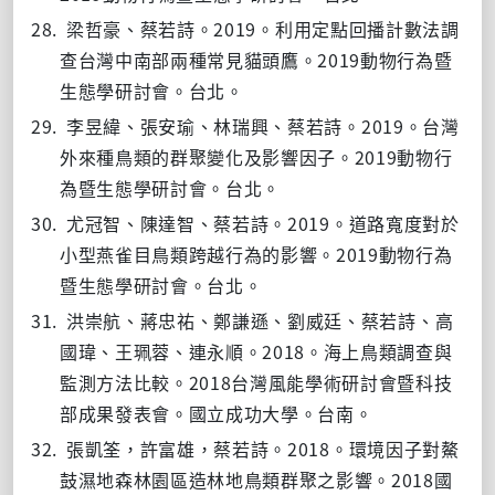
28.
2019
梁哲豪、蔡若詩。
。利用定點回播計數法調
2019
查台灣中南部兩種常見貓頭鷹。
動物行為暨
生態學研討會。台北。
29.
2019
李昱緯、張安瑜、林瑞興、蔡若詩。
。台灣
2019
外來種鳥類的群聚變化及影響因子。
動物行
為暨生態學研討會。台北。
30.
2019
尤冠智、陳達智、蔡若詩。
。道路寬度對於
2019
小型燕雀目鳥類跨越行為的影響。
動物行為
暨生態學研討會。台北。
31.
洪崇航、蔣忠祐、鄭謙遜、劉威廷、蔡若詩、高
2018
國瑋、王珮蓉、連永順。
。海上鳥類調查與
2018
監測方法比較。
台灣風能學術研討會暨科技
部成果發表會。國立成功大學。台南。
32.
2018
張凱筌，許富雄，蔡若詩。
。環境因子對鰲
2018
鼓濕地森林園區造林地鳥類群聚之影響。
國