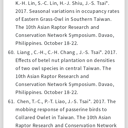
K.-H. Lin, S.-C. Lin, H.-J. Shiu, J.-S. Tsai*.
2017. Seasonal variations in occupancy rates
of Eastern Grass-Owl in Southern Taiwan.
The 10th Asian Raptor Research and
Conservation Network Symposium. Davao,
Philippines. October 18-22.
60.
Liang , C.-H., C.-H. Chang , J.-S. Tsai*. 2017.
Effects of betel nut plantation on densities
of two owl species in central Taiwan. The
10th Asian Raptor Research and
Conservation Network Symposium. Davao,
Philippines. October 18-22.
61.
Chen, T.-C., P.-T. Liao, J.-S. Tsai*. 2017. The
mobbing response of passerine birds to
Collared Owlet in Taiwan. The 10th Asian
Raptor Research and Conservation Network