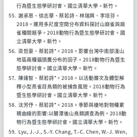
行為暨生態學研討會。國立清華大學。新竹。
55.
謝承恩、徐志華、蔡若詩、林瑞興、李培芬。
2018
。運用多尺度空間分布資料探討山麻雀與麻
2018
雀種間競爭。
動物行為暨生態學研討會。國
立清華大學。新竹。
56.
*
2018
梁哲豪、蔡若詩
。
。影響台灣中南部淺山
2018
地區兩種貓頭鷹分布的因子。
動物行為暨生
態學研討會。國立清華大學。新竹。
57.
*
2018
陳達智、蔡若詩
。
。以活動層次及體型解
2018
釋小型燕雀目鳥類的被捕食風險。
動物行為
暨生態學研討會。國立清華大學。新竹。
58.
*
2018
沈芳伃、蔡若詩
。
。季節與棲地對物種累
:
2018
積曲線的影響
以蘭潭後山鳥類調查為例。
動
物行為暨生態學研討會。國立清華大學。新竹。
59.
Lyu, J.-J., S.-Y. Chang, T.-C. Chen, W.-J. Wen,