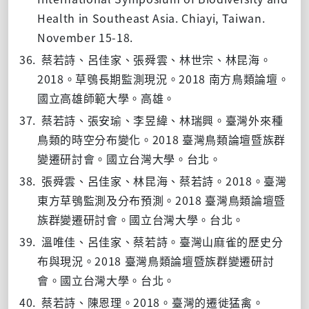
Health in Southeast Asia. Chiayi, Taiwan.
November 15-18.
36.
蔡若詩、呂佳家、張舜雲、林世宗、林昆海。
2018
2018
。草鴞長期監測現況。
南方鳥類論壇。
國立高雄師範大學。高雄。
37.
蔡若詩、張安瑜、李昱緯、林瑞興。臺灣外來種
2018
鳥類的時空分布變化。
臺灣鳥類論壇暨族群
變遷研討會。國立台灣大學。台北。
38.
2018
張舜雲、呂佳家、林昆海、蔡若詩。
。臺灣
2018
東方草鴞監測及分布預測。
臺灣鳥類論壇暨
族群變遷研討會。國立台灣大學。台北。
39.
溫唯佳、呂佳家、蔡若詩。臺灣山麻雀的歷史分
2018
布與現況。
臺灣鳥類論壇暨族群變遷研討
會。國立台灣大學。台北。
40.
2018
蔡若詩、陳恩理。
。臺灣的遷徙猛禽。