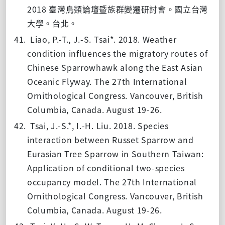
2018
臺灣鳥類論壇暨族群變遷研討會。國立台灣
大學。台北。
41.
Liao, P.-T., J.-S. Tsai*. 2018. Weather
condition influences the migratory routes of
Chinese Sparrowhawk along the East Asian
Oceanic Flyway. The 27th International
Ornithological Congress. Vancouver, British
Columbia, Canada. August 19-26.
42.
Tsai, J.-S.*, I.-H. Liu. 2018. Species
interaction between Russet Sparrow and
Eurasian Tree Sparrow in Southern Taiwan:
Application of conditional two-species
occupancy model. The 27th International
Ornithological Congress. Vancouver, British
Columbia, Canada. August 19-26.