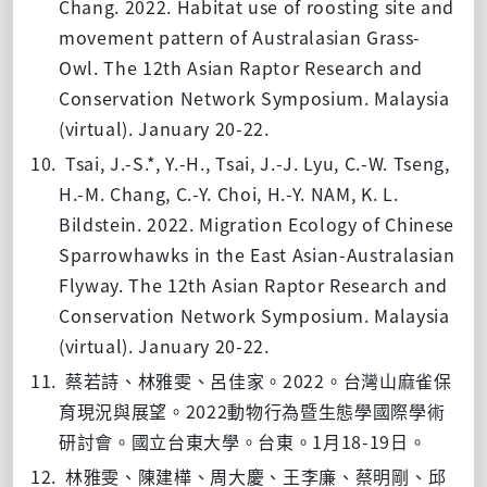
Chang. 2022. Habitat use of roosting site and
movement pattern of Australasian Grass-
Owl. The 12th Asian Raptor Research and
Conservation Network Symposium. Malaysia
(virtual). January 20-22.
10.
Tsai, J.-S.*, Y.-H., Tsai, J.-J. Lyu, C.-W. Tseng,
H.-M. Chang, C.-Y. Choi, H.-Y. NAM, K. L.
Bildstein. 2022. Migration Ecology of Chinese
Sparrowhawks in the East Asian-Australasian
Flyway. The 12th Asian Raptor Research and
Conservation Network Symposium. Malaysia
(virtual). January 20-22.
11.
2022
蔡若詩、林雅雯、呂佳家。
。台灣山麻雀保
2022
育現況與展望。
動物行為暨生態學國際學術
1
18-19
研討會。國立台東大學。台東。
月
日。
12.
林雅雯、陳建樺、周大慶、王李廉、蔡明剛、邱