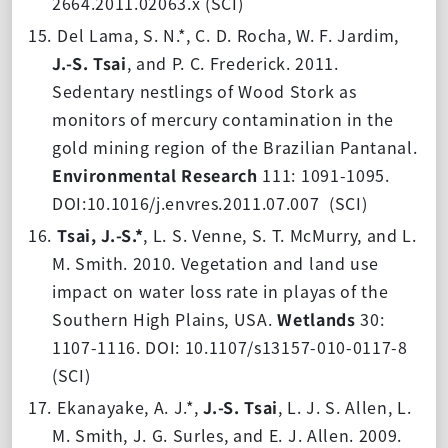
2664.2011.02063.x
(SCI)
15.
Del Lama, S. N.*, C. D. Rocha, W. F. Jardim,
J.-S. Tsai
, and P. C. Frederick. 2011.
Sedentary nestlings of Wood Stork as
monitors of mercury contamination in the
gold mining region of the Brazilian Pantanal.
Environmental Research
111: 1091-1095.
DOI:10.1016/j.envres.2011.07.007
(SCI)
16.
Tsai, J.-S.*
, L. S. Venne, S. T. McMurry, and L.
M. Smith. 2010. Vegetation and land use
impact on water loss rate in playas of the
Southern High Plains, USA.
Wetlands
30:
1107-1116.
DOI: 10.1107/s13157-010-0117-8
(SCI)
17.
Ekanayake
, A. J.*,
J.-S. Tsai
, L. J. S. Allen, L.
M. Smith, J. G. Surles, and E. J. Allen. 2009.