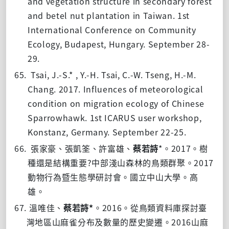
and vegetation structure in secondary forest
and betel nut plantation in Taiwan. 1st
International Conference on Community
Ecology, Budapest, Hungary. September 28-
29.
65.
Tsai, J.-S.* , Y.-H. Tsai, C.-W. Tseng, H.-M.
Chang. 2017. Influences of meteorological
condition on migration ecology of Chinese
Sparrowhawk. 1st ICARUS user workshop,
Konstanz, Germany. September 22-25.
66.
*
2017
張家豪、張凱筌、許富雄、
蔡若詩
。
。
樹
?
2017
種還是結構重要
中部淺山森林的鳥類群聚
。
動物行為暨生態學研討會。國立中山大學。高
雄。
67.
*
2016
溫唯佳、
蔡若詩
。
。從鳥類資料庫探討臺
2016
灣地區山麻雀分布及數量的歷史變遷。
山麻