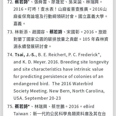
72.
*
蔡若詩
、張舜雲、廖晟宏、吳采諭、林瑞興。
2016
2016
。叮咚！查水表！山麻雀普查推廣。
山
麻雀保育論壇及行動綱領研討會。國立嘉義大學。
嘉義。
73.
2016
林新添、趙國容、
蔡若詩
、宋國彰。
。旅遊
105
對墾丁國家公園的碳排放量之貢獻。
年森林資
源永續發展研討會。
74.
Tsai, J.-S.
, B. E. Reichert, P. C. Frederick*,
and K. D. Meyer. 2016. Breeding site longevity
and site characteristics have intrinsic value
for predicting persistence of colonies of an
endangered bird.
The 2016 Waterbird
Society Meeting. New Bern, North Carolina,
USA. September 20-23
75.
*
2016
eBird
蔡若詩
、林瑞興、蔡世鵬。
。
Taiwan
：新一代的公民科學鳥類資料庫及其在台