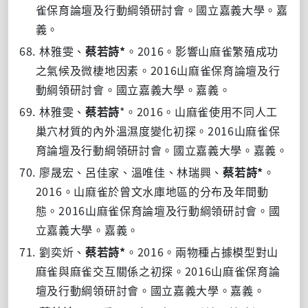
雀保育論壇及行動綱領研討會。國立嘉義大學。嘉
義。
68.
*
2016
林雅雯、
蔡若詩
。
。影響山麻雀繁殖成功
2016
之氣候及微棲地因素。
山麻雀保育論壇及行
動綱領研討會。國立嘉義大學。嘉義。
69.
*
2016
林雅雯、
蔡若詩
。
。山麻雀使用不同人工
2016
巢穴材質的內外溫濕度變化初探。
山麻雀保
育論壇及行動綱領研討會。國立嘉義大學。嘉義。
70.
*
廖晟宏、呂佳家、溫唯佳、林瑞興、
蔡若詩
。
2016
。山麻雀於曾文水庫地區的分布及年間動
2016
態。
山麻雀保育論壇及行動綱領研討會。國
立嘉義大學。嘉義。
71.
*
2016
劉奕炘、
蔡若詩
。
。兩物種占據模型對山
2016
麻雀與麻雀交互關係之初探。
山麻雀保育論
壇及行動綱領研討會。國立嘉義大學。嘉義。