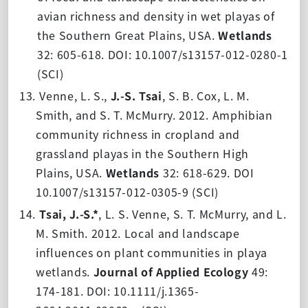
avian richness and density in wet playas of
the Southern Great Plains, USA.
Wetlands
32: 605-618.
DOI
: 10.1007/s13157-012-0280-1
(SCI)
13.
Venne, L. S.,
J.-S. Tsai
, S. B. Cox, L. M.
Smith, and S. T. McMurry. 2012.
Amphibian
community richness in cropland and
grassland playas in the Southern High
Plains, USA.
Wetlands
32: 618-629.
DOI
10.1007/s13157-012-0305-9
(SCI)
14.
Tsai, J.-S.*
, L. S. Venne, S. T. McMurry, and L.
M. Smith. 2012. Local and landscape
influences on plant communities in playa
wetlands.
Journal of Applied Ecology
49:
174-181.
DOI: 10.1111/j.1365-