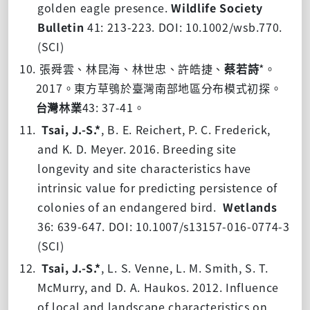
golden eagle presence.
Wildlife Society
Bulletin
41: 213-223.
DOI: 10.1002/wsb.770.
(SCI)
10.
*
張舜雲、林昆海、林世忠、許皓捷、
蔡若詩
。
2017
。東方草鴞於臺灣南部地區分布模式初探。
43: 37-41
台灣林業
。
11.
Tsai, J.-S.*
, B. E. Reichert, P. C. Frederick,
and K. D. Meyer. 2016. Breeding site
longevity and site characteristics have
intrinsic value for predicting persistence of
colonies of an endangered bird.
Wetlands
36: 639-647.
DOI: 10.1007/s13157-016-0774-3
(SCI)
12.
Tsai, J.-S.*
, L. S. Venne, L. M. Smith, S. T.
McMurry, and D. A. Haukos. 2012. Influence
of local and landscape characteristics on