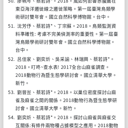
50.
*
2018
廖珮岑、蔡若詩
。
。風如何影響赤腹鷹在
東亞海洋遷徙線之遷徙策略。第一屆臺灣鳥類學
術研討雙年會。國立自然科學博物館。台中。
51.
*
2018
沈芳伃、蔡若詩
、丁宗蘇。
。鳥類監測資
:
料準確性
考慮不完美偵測率的重要性。第一屆臺
灣鳥類學術研討雙年會。國立自然科學博物館。
台中。
52.
*
呂佳家、劉奕炘、吳采諭、林瑞興、蔡若詩
。
2018
~
! 2017
。叮咚
查水表
全台山麻雀調查。
2018
動物行為暨生態學研討會。國立清華大學。
新竹。
53.
*
2018
劉晉岦、蔡若詩
。
。以巢位密度探討山麻
2018
雀及麻雀之間的關係。
動物行為暨生態學研
討會。國立清華大學。新竹。
54.
*
2018
劉奕炘、蔡若詩
。
。探討山麻雀與麻雀交
:
2018
互關係
有條件兩物種占據模型之應用。
動物