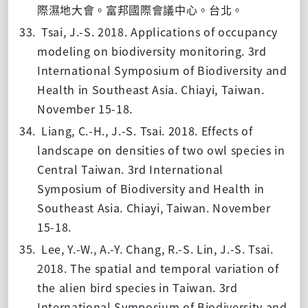
際濕地大會。富邦國際會議中心。台北。
33.
Tsai, J.-S. 2018. Applications of occupancy
modeling on biodiversity monitoring. 3rd
International Symposium of Biodiversity and
Health in Southeast Asia. Chiayi, Taiwan.
November 15-18.
34.
Liang, C.-H., J.-S. Tsai. 2018. Effects of
landscape on densities of two owl species in
Central Taiwan. 3rd International
Symposium of Biodiversity and Health in
Southeast Asia. Chiayi, Taiwan. November
15-18.
35.
Lee, Y.-W., A.-Y. Chang, R.-S. Lin, J.-S. Tsai.
2018. The spatial and temporal variation of
the alien bird species in Taiwan. 3rd
International Symposium of Biodiversity and