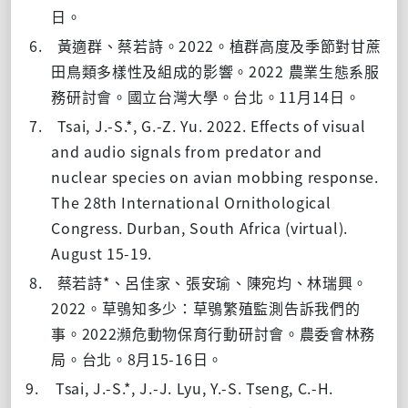
日。
6.
2022
黃適群、蔡若詩。
。植群高度及季節對甘蔗
2022
田鳥類多樣性及組成的影響。
農業生態系服
11
14
務研討會。國立台灣大學。台北。
月
日。
7.
Tsai, J.-S.*, G.-Z. Yu. 2022. Effects of visual
and audio signals from predator and
nuclear species on avian mobbing response.
The 28th International Ornithological
Congress. Durban, South Africa (virtual).
August 15-19.
8.
*
蔡若詩
、呂佳家、張安瑜、陳宛均、林瑞興。
2022
。草鴞知多少：草鴞繁殖監測告訴我們的
2022
事。
瀕危動物保育行動研討會。農委會林務
8
15-16
局。台北。
月
日。
9.
Tsai, J.-S.*, J.-J. Lyu, Y.-S. Tseng, C.-H.