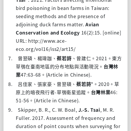
bird poisoning in bean farms in Taiwan:
seeding methods and the presence of
adjoining duck farms matter.
Avian
Conservation and Ecology
16(2):15. [online]
URL: http://www.ace-
eco.org/vol16/iss2/art15/
7.
2021
曾翌碩、楊瑋跏、
蔡若詩
、曾建仁。
。東方
草鴞在臺南地區的分布地點與活動現況。
台灣林
47:63-68
(Article in Chinese).
業
。
8.
*
2020
呂佳家、張家豪、曾翌碩、
蔡若詩
。
。草
-
46:
原上的暗夜飛行者
草鴞衛星追蹤。
台灣林業
51-56
(Article in Chinese).
。
9.
Skipper, B. R., C. W. Boal,
J.-S. Tsai
, M. R.
Fuller. 2017. Assessment of frequency and
duration of point counts when surveying for