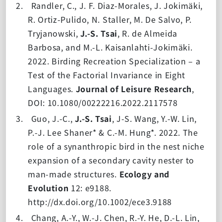
2.
Randler, C., J. F. Diaz-Morales, J. Jokimäki,
R. Ortiz-Pulido, N. Staller, M. De Salvo, P.
Tryjanowski,
J.-S. Tsai
, R. de Almeida
Barbosa, and M.-L. Kaisanlahti-Jokimäki.
2022. Birding Recreation Specialization – a
Test of the Factorial Invariance in Eight
Languages.
Journal of Leisure Research
,
DOI: 10.1080/00222216.2022.2117578
3.
Guo, J.-C.,
J.-S. Tsai
, J-S. Wang, Y.-W. Lin,
P.-J. Lee Shaner* & C.-M. Hung*. 2022. The
role of a synanthropic bird in the nest niche
expansion of a secondary cavity nester to
man-made structures.
Ecology and
Evolution
12: e9188.
http://dx.doi.org/10.1002/ece3.9188
4.
Chang, A.-Y., W.-J. Chen, R.-Y. He, D.-L. Lin,