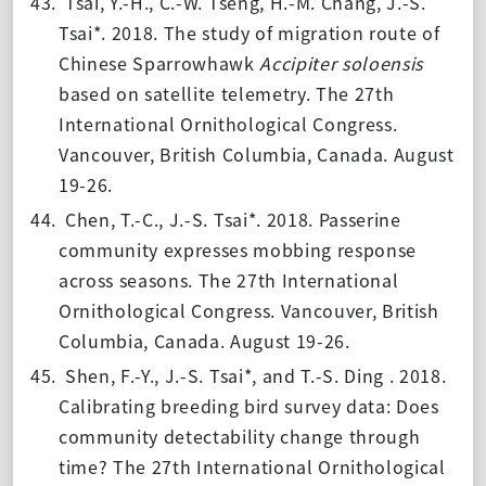
43.
Tsai, Y.-H., C.-W. Tseng, H.-M. Chang, J.-S.
Tsai*. 2018.
The study of migration route of
Chinese Sparrowhawk
Accipiter soloensis
based on satellite telemetry
. The 27th
International Ornithological Congress.
Vancouver, British Columbia, Canada. August
19-26.
44.
Chen, T.-C., J.-S. Tsai*. 2018. Passerine
community expresses mobbing response
across seasons. The 27th International
Ornithological Congress. Vancouver, British
Columbia, Canada. August 19-26.
45.
Shen, F.-Y., J.-S. Tsai*, and T.-S. Ding . 2018.
Calibrating breeding bird survey data: Does
community detectability change through
time? The 27th International Ornithological