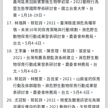
2022
義地區黑冠麻鷺繁殖生物學初探。
動物行為
暨生態學國際學術研討會。國立台東大學。台
1
18-19
東。
月
日。
17.
2021
林瑞興、蔡若詩。
。臺灣極度瀕危鳥種草
10
鴞，未來
年的保育策略與行動規劃。瀕危野生
動物保育行動成果發表研討會。農委會林務局。
5
4-6
台北。
月
日。
18.
王李廉、林思民、陳恩理、蔡若詩、張安瑜。
2021
。台灣熊鷹長期監測系統建立。瀕危野生動
物保育行動成果發表研討會。農委會林務局。台
5
4-6
北。
月
日。
19.
2021
蔡若詩、林雅雯、呂佳家。
。山麻雀的保育
行動及族群趨勢。瀕危野生動物保育行動成果發
5
4-6
表研討會。農委會林務局。台北。
月
日。
20.
2021
尤冠智、蔡若詩。
。視覺及聽覺訊號在鳥類
2021
滋擾反應中的影響。
動物行為、生態暨環境