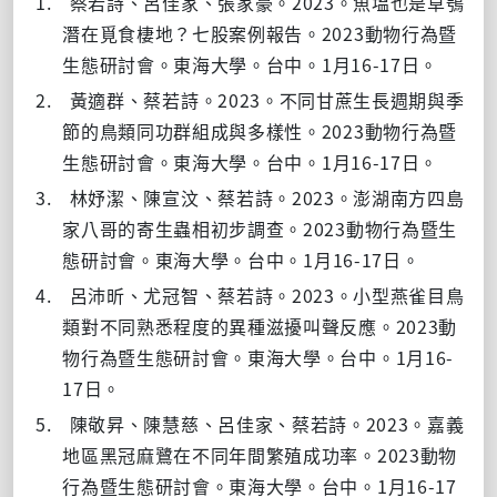
1.
2023
蔡若詩、呂佳家、張家豪。
。魚塭也是草鴞
2023
潛在覓食棲地？七股案例報告。
動物行為暨
1
16-17
生態研討會。東海大學。台中。
月
日。
2.
2023
黃適群、蔡若詩。
。不同甘蔗生長週期與季
2023
節的鳥類同功群組成與多樣性。
動物行為暨
1
16-17
生態研討會。東海大學。台中。
月
日。
3.
2023
林妤潔、陳宣汶、蔡若詩。
。澎湖南方四島
2023
家八哥的寄生蟲相初步調查。
動物行為暨生
1
16-17
態研討會。東海大學。台中。
月
日。
4.
2023
呂沛昕、尤冠智、蔡若詩。
。小型燕雀目鳥
2023
類對不同熟悉程度的異種滋擾叫聲反應。
動
1
16-
物行為暨生態研討會。東海大學。台中。
月
17
日。
5.
2023
陳敬昇、陳慧慈、呂佳家、蔡若詩。
。嘉義
2023
地區黑冠麻鷺在不同年間繁殖成功率。
動物
1
16-17
行為暨生態研討會。東海大學。台中。
月