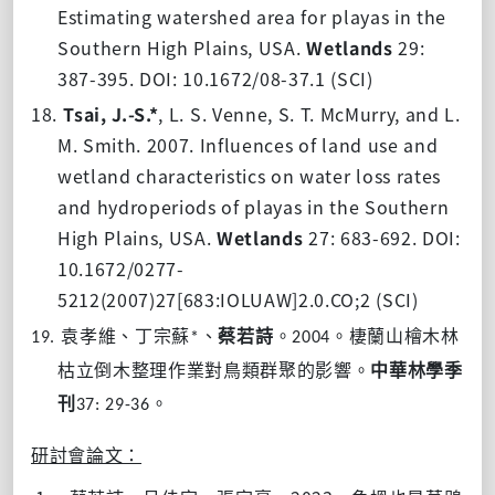
Estimating watershed area for playas in the
Southern High Plains, USA.
Wetlands
29:
387-395.
DOI:
10.1672/08-37.1
(SCI)
18.
Tsai, J.-S.*
, L. S. Venne, S. T. McMurry, and L.
M. Smith. 2007. Influences of land use and
wetland characteristics on water loss rates
and hydroperiods of playas in the Southern
High Plains, USA.
Wetlands
27: 683-692.
DOI:
10.1672/0277-
5212(2007)27[683:IOLUAW]2.0.CO;2
(SCI)
袁孝維、丁宗蘇
、
蔡若詩
。
。棲蘭山檜木林
19.
*
2004
枯立倒木整理作業對鳥類群聚的影響。
中華林學季
刊
。
37: 29-36
研討會論文：