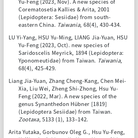
Yu-Feng (2023, Nov). A new species of
Corematosetia Kallies & Arita, 2001
(Lepidoptera: Sesiidae) from south-
eastern China.
Taiwania
, 68(4), 430-434.
LU Yi-Yang, HSU Yu-Ming, LIANG Jia-Yuan, HSU
Yu-Feng (2023, Oct). new species of
Saridoscelis Meyrick, 1894 (Lepidoptera:
Yponomeutidae) from Taiwan.
Taiwania
,
68(4), 425-429.
Liang Jia-Yuan, Zhang Cheng-Kang, Chen Mei-
Xia, Liu Wei, Zheng Shi-Zhong, Hsu Yu-
Feng (2022, Mar). A new species of the
genus Synanthedon Hübner [1819]
(Lepidoptera Sesiidae) from Taiwan.
Zootaxa
, 5133 (1), 133–142.
Arita Yutaka, Gorbunov Oleg G., Hsu Yu-Feng,