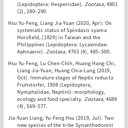
(Lepidoptera: Hesperiidae).
Zootaxa
, 4801
(2), 280–290.
Hsu Yu-Feng, Liang Jia-Yuan (2020, Apr). On
systematic status of Spindasis syama
Horsfield, [1829] in Taiwan and the
Philippines (Lepidoptera: Lycaenidae:
Aphnaeini).
Zootaxa
, 4763 (4), 485–500.
Hsu Yu-Feng, Lu Chen-Chih, Huang Hang-Chi,
Liang Jia-Yuan, Huang Chia-Lung (2019,
Oct). Immature stages of Neptis reducta
Fruhstorfer, 1908 (Lepidoptera,
Nymphalidae, Neptini): morphology,
ecology and food specialty.
Zootaxa
, 4688
(4), 569–577.
Jia-Yuan Liang, Yu-Feng Hsu (2019, Jul). Two
new species of the tribe Synanthedonini