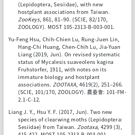
(Lepidoptera, Sesiidae), with new
hostplant associations from Taiwan.
ZooKeys
, 861, 81–90. (SCIE, 82/170,
ZOOLOGY). MOST 105-2313-B-003-001.
Yu-Feng Hsu, Chih-Chien Lu, Rung-Juen Lin,
Hang-Chi Huang, Chen-Chih Lu, Jia-Yuan
Liang (2019, Jun). On revised systematic
status of Mycalesis suaveolens kagina
Fruhstorfer, 1911, with notes on its
immature biology and hostplant
associations.
ZOOTAXA
, 4619(2), 251–266.
(SCIE, 101/170, ZOOLOGY). 農委會: 101-FM-
2.1-C-12.
Liang J. Y., Hsu Y. F. (2017, Jun). Two new
species of clearwing moths (Lepidoptera:
Sesiidae) from Taiwan.
Zootaxa
, 4299 (3),
415-422. MOST 105-2313-B-003-001.