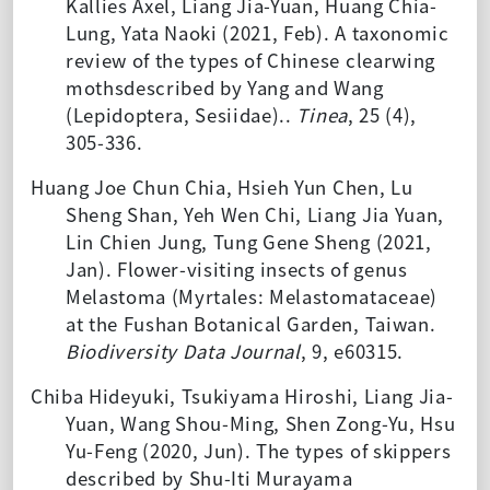
Kallies Axel, Liang Jia-Yuan, Huang Chia-
Lung, Yata Naoki (2021, Feb). A taxonomic
review of the types of Chinese clearwing
mothsdescribed by Yang and Wang
(Lepidoptera, Sesiidae)..
Tinea
, 25 (4),
305-336.
Huang Joe Chun Chia, Hsieh Yun Chen, Lu
Sheng Shan, Yeh Wen Chi, Liang Jia Yuan,
Lin Chien Jung, Tung Gene Sheng (2021,
Jan). Flower-visiting insects of genus
Melastoma (Myrtales: Melastomataceae)
at the Fushan Botanical Garden, Taiwan.
Biodiversity Data Journal
, 9, e60315.
Chiba Hideyuki, Tsukiyama Hiroshi, Liang Jia-
Yuan, Wang Shou-Ming, Shen Zong-Yu, Hsu
Yu-Feng (2020, Jun). The types of skippers
described by Shu-Iti Murayama