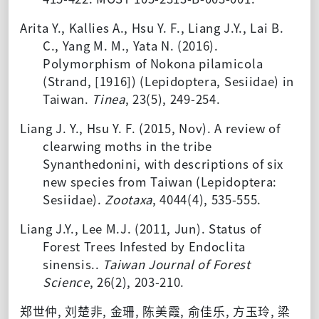
Arita Y., Kallies A., Hsu Y. F., Liang J.Y., Lai B.
C., Yang M. M., Yata N. (2016).
Polymorphism of Nokona pilamicola
(Strand, [1916]) (Lepidoptera, Sesiidae) in
Taiwan.
Tinea
, 23(5), 249-254.
Liang J. Y., Hsu Y. F. (2015, Nov). A review of
clearwing moths in the tribe
Synanthedonini, with descriptions of six
new species from Taiwan (Lepidoptera:
Sesiidae).
Zootaxa
, 4044(4), 535-555.
Liang J.Y., Lee M.J. (2011, Jun). Status of
Forest Trees Infested by Endoclita
sinensis..
Taiwan Journal of Forest
Science
, 26(2), 203-210.
郑世仲, 刘楚非, 金珊, 陈美霞, 俞佳乐, 方玉玲, 梁