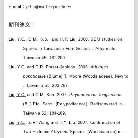
E-mail
：ycliu@mail.ncyu.edu.tw
期刊論文：
Liu, Y.C.
, C.M. Kuo,, and H.Y. Liu. 2000.
SEM studies on
Spores in Taiwanese Fern Genera I. Athyrioids.
Taiwania 45: 181-200.
Liu, Y.C.
and C.R. Fraser-Jenkins. 2006.
Athyrium
puncticaule
(Blume) T. Moore (Woodsiaceae), New to
. Taiwania 51: 293-297.
Liu, Y.C.
and C.M. Kuo. 2007.
Phymatosorus longissimus
(Bl.) Pic. Serm. (Polypodiaceae): Rediscovered in .
Taiwania 52: 184-189.
Liu, Y.C.
, Z.R. Wang and H.Y. Liu. 2007. Confirmation of
Two Endemic
Athyrium
Species (Woodsiaceae) in .