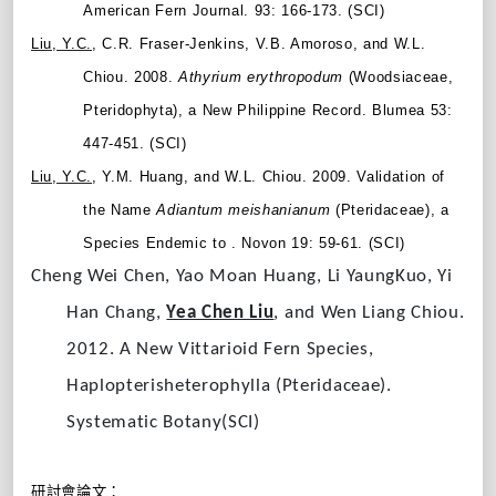
American Fern Journal. 93: 166-173. (SCI)
Liu, Y.C.
, C.R. Fraser-Jenkins, V.B. Amoroso, and W.L.
Chiou. 2008.
Athyrium
erythropodum
(Woodsiaceae,
Pteridophyta), a New Philippine Record. Blumea 53:
447-451. (SCI)
Liu, Y.C.
, Y.M. Huang, and W.L. Chiou. 2009. Validation of
the Name
Adiantum
meishanianum
(Pteridaceae), a
Species Endemic to . Novon 19: 59-61. (SCI)
Cheng Wei Chen, Yao Moan Huang, Li YaungKuo, Yi
Han Chang,
Yea Chen Liu
, and Wen Liang Chiou.
2012. A New Vittarioid Fern Species,
Haplopterisheterophylla (Pteridaceae).
Systematic Botany(SCI)
研討會論文：