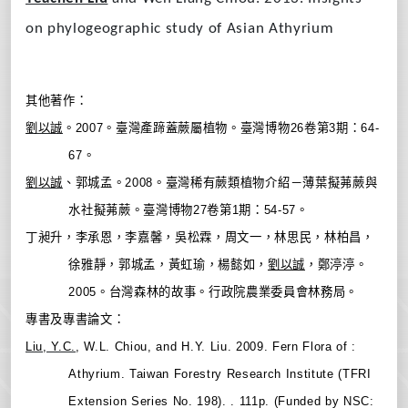
on phylogeographic study of Asian Athyrium
其他著作：
劉以誠
。
2007
。臺灣產蹄蓋蕨屬植物。臺灣博物
26
卷第
3
期：
64-
67
。
劉以誠
、郭城孟。
2008
。臺灣稀有蕨類植物介紹－薄葉擬茀蕨與
水社擬茀蕨。臺灣博物
27
卷第
1
期：
54-57
。
丁昶升，李承恩，李嘉馨，吳松霖，周文一，林思民，林柏昌，
徐雅靜，郭城孟，黃虹瑜，楊懿如，
劉以誠
，鄭渟渟。
2005
。台灣森林的故事。行政院農業委員會林務局。
專書及專書論文：
Liu, Y.C.
, W.L. Chiou, and H.Y. Liu. 2009. Fern Flora of :
Athyrium. Taiwan Forestry Research Institute (TFRI
Extension Series No. 198). . 111p. (Funded by NSC: