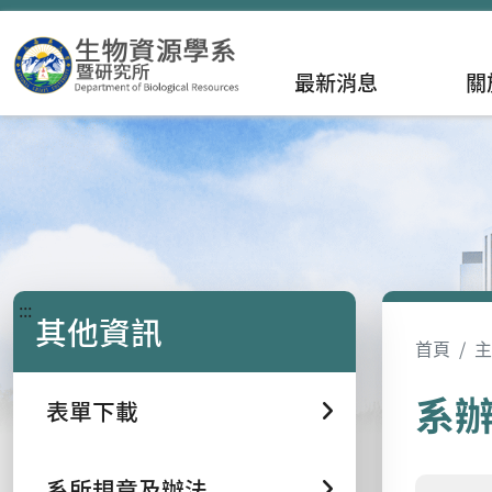
最新消息
關
:::
其他資訊
首頁
主
系
表單下載
系所規章及辦法