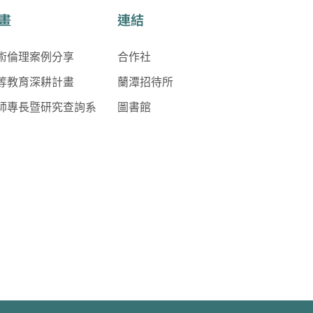
畫
連結
術倫理案例分享
合作社
等教育深耕計畫
蘭潭招待所
師專長暨研究查詢系
圖書館