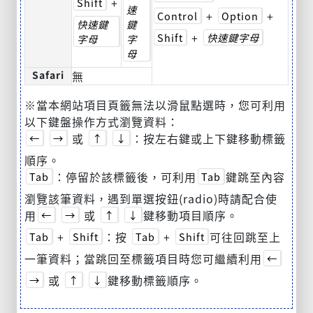
+
Shift
速
+
+
Control
Option
快速鍵
鍵
+
Shift
快速鍵字母
字母
字
母
Safari
無
※當本網站項目頁籤無法以滑鼠點選時，您可利用
以下鍵盤操作方式瀏覽資料：
或
：按左右鍵或上下鍵移動標籤
←
→
↑
↓
順序。
：停留於該標籤後，可利用
鍵跳至內容
Tab
Tab
瀏覽該筆資料，遇到單選按鈕(radio)時請配合使
用
或
鍵移動項目順序。
←
→
↑
↓
+
：按
+
可往回跳至上
Tab
Shift
Tab
Shift
一筆資料；當跳回至標籤項目時您可繼續利用
←
或
鍵移動標籤順序。
→
↑
↓