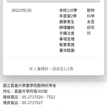
2022/05/26
本校110學
動物
年度第2學
科學
期畢業生
系暨
辦理離校
研究
手續注意
所
事項及領
取畢業證
書流程圖
共
1
筆資料，目前在
1
/1頁
國立嘉義大學農學院動物科學系
地址：嘉義市學府路300號
連絡電話：05-2717520、7522
傳真電話：05-2717527