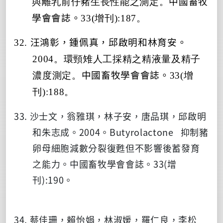
與離乳前仔豬生長性能之測定。
中國畜牧
學會會誌。
33(增刊):187。
32.
汪鴻彰，鍾佩真，邱啟明和林育安。
2004。環頸雉人工採精之精液量及精子
濃度測定。
中國畜牧學會會誌。
33(增
刊):188。
33. 沙士文，翁雅琪，林子安，唐品琪，邱啟明
和朱志成。2004。Butyrolactone 抑制豬
卵母細胞減數分裂復甦但不影響後蓄發育
之能力。中國畜牧學會會誌。33(增
刊):190。
34. 蔡佳珊，賴怡娟，林淑媛，羅仁良，李松