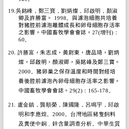
19.吳銘峰，鄭三寶，劉炳燦，邱啟明，顏淑
卿及
許勝富
。
1998。
與濾泡細胞共培養
對豬腔前濾泡離體成長和卵母細胞存活率
之影響。
中國畜牧學會會誌。
27(增刊)：
60。
20.
許勝富
，朱志成，黃尉東，唐品琦，劉炳
燦，邱啟明，顏淑卿，吳銘峰及鄭三寶。
2000。
豬卵巢之保存溫度和
時間對經培
養後
腔前濾泡內卵母細胞存活率之影響。
中國畜牧學會會誌。
29(2)：165-178。
21. 盧金鎮，龔順榮，陳國隆，呂鳴宇，邱啟
明和李應煌。2000。台灣地區豬隻飼料
及糞便中銅﹑鋅含量調查分析。中華生質