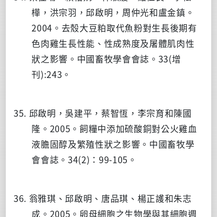
樺，洪宗羽，邱啟明，周仲光和盧金鎮。
2004。去殼大豆粕取代魚粉對生長後期有
色肉雞生長性能、性成熟度及屠體肌肉性
狀之影響。中國畜牧學會會誌。33(增
刊):243。
35. 邱啟明，吳建平，蔡智恆，李宗育和陳國
隆。2005。飼糧中添加硫酸銅對公火雞血
液膽固醇及繁殖性狀之影響。中國畜牧學
會會誌。34(2)：99-105。
36. 翁雅琪、邱啟明、唐品琪、楊正護和朱志
成。2005。卵母細胞之生物學與其細胞週