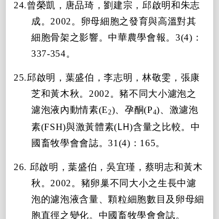
24.曾榮凱，唐品琦，劉建宗，邱啟明和朱志
成。2002。卵母細胞之發育與高溫對其
細胞骨架之影響。中華農學會報。3(4)：
337-354。
25.邱啟明，葉盛伯，李志明，林敬雯，張康
芝和黃木秋。2002。豬不同大小濾泡之
濾泡液內動情素(E
)、孕酮(P
)、激濾泡
2
4
LH
素(
FSH
)與激黃體素(
)含量之比較。中
國畜牧學會會誌。31(4)：165。
26. 邱啟明，葉盛伯，吳宜瑾，蔡明志和黃木
秋。2002。豬卵巢不同大小之生長中濾
泡的濾泡液含量、顆粒細胞數目及卵母細
胞直徑之變化。中國畜牧學會會誌。