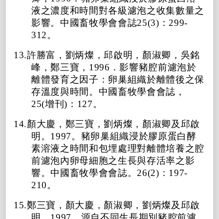
液之濃度和時間對各級濾泡之收集數量之
影響。中國畜牧學會會誌25(3)：299-
312。
13.許勝富，劉炳燦，邱啟明，顏淑卿，吳銘
峰，鄭三寶，1996．影響豬腔前濾泡於
離體發育之因子：卵巢組織於離體後之保
存溫度與時間。中國畜牧學會會誌，
25(增刊)：127。
14.顏大慶，鄭三寶，劉炳燦，顏淑卿及邱啟
明。1997。豬卵巢組織浸於膠原蛋白酵
素溶液之時間和包埋處理對離體培養之腔
前濾泡內卵母細胞之生長與存活率之影
響。中國畜牧學會會誌。26(2)：197-
210。
15.鄭三寶，顏大慶，顏淑卿，劉炳燦及邱啟
明。1997。源自不同生長期別豬腔前濾