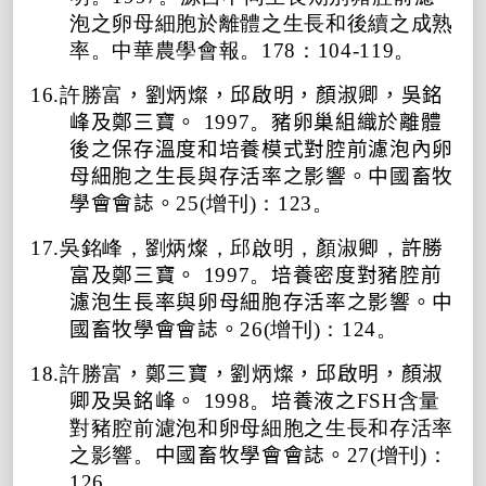
泡之卵母細胞於離體之生長和後續之成熟
率。中華農學會報。178：104-119。
16.許勝富
，劉炳燦，邱啟明，顏淑卿，吳銘
峰及鄭三寶。
1997。
豬卵巢組織於離體
後之保存溫度和培養模式對腔前濾泡內卵
母細胞之生長與存活率之影響。
中國畜牧
學會會誌。
25(增刊)：123。
17.吳銘峰，劉炳燦，邱啟明，顏淑卿，
許勝
富
及鄭三寶。
1997。
培養密度對豬腔前
濾泡生長率與卵母細胞存活率之影響。
中
國畜牧學會會誌。
26(增刊)：124。
18.許勝富
，鄭三寶，劉炳燦，邱啟明，顏淑
卿及吳銘峰。
1998。
培養液之
FSH含量
對豬腔前濾泡和卵母細胞之生長和存活率
之影響。
中國畜牧學會會誌。
27(增刊)：
126。