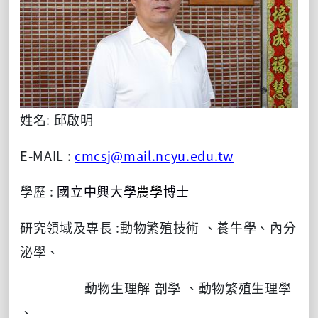
姓名:
邱啟明
E-MAIL :
cmcsj@mail.ncyu.edu.tw
學歷 :
國立中興大學
農學
博士
研究領域及專長 :
動物
繁殖技術 、養牛學、內分
泌學、
動物
生理解 剖學 、
動物
繁殖生理學
、