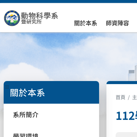
關於本系
師資陣容
:::
關於本系
首頁
主
11
系所簡介
學習環境