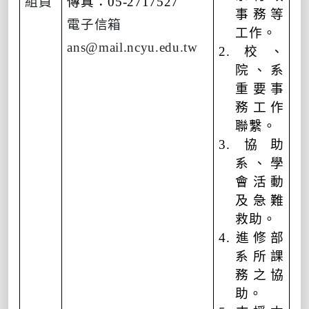
組員
傳真
：
05-2717527
事務等
電子信箱
工作。
ans@mail.ncyu.edu.tw
2.
校、
院、系
重要事
務工作
聯繫。
3.
協助
系、學
會活動
及急難
救助。
4.
進修部
系所課
務之協
助。