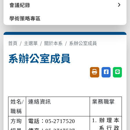
會議紀錄
學術策略專區
首頁
主選單
關於本系
系辦公室成員
系辦公室成員
友善列印(開新視窗
分享至臉書(
分享至
姓名
/
連絡資訊
業務職掌
職稱
1.
辦理本
方珣
電話：
05-2717520
系行政