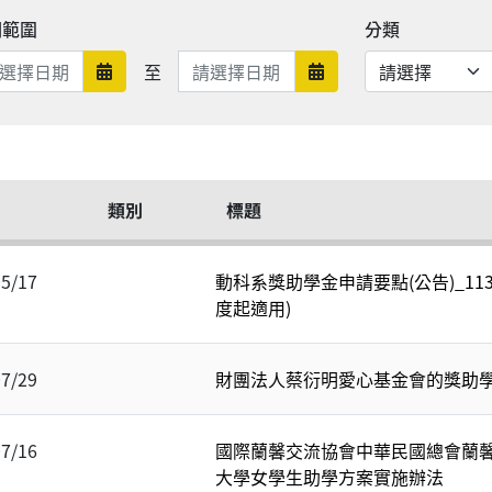
期範圍
分類
日期範圍結束
至
日期範圍開始
日期範圍結束
類別
標題
05/17
動科系獎助學金申請要點(公告)_113
度起適用)
07/29
財團法人蔡衍明愛心基金會的獎助
07/16
國際蘭馨交流協會中華民國總會蘭
大學女學生助學方案實施辦法