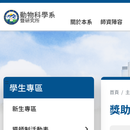
關於本系
師資陣容
:::
學生專區
首頁
主
獎
新生專區
導師制活動表