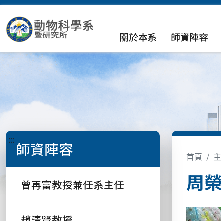
關於本系
師資陣容
:::
師資陣容
首頁
主
周
曾再富教授兼任系主任
趙清賢教授