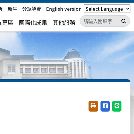
頁
新生
分眾導覽
English version
搜
友專區
國際化成果
其他服務
友善列印(開新視窗)
分享至臉書(開
分享至 L