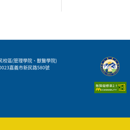
民校區(管理學院、獸醫學院)
00023嘉義市新民路580號