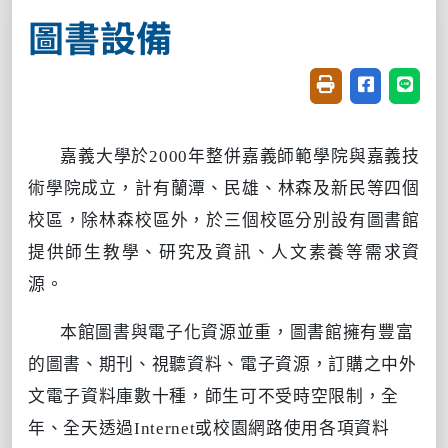
圖書設備
友善列印(開新視窗
分享至臉書(
分享至
嘉義大學於2000年整併嘉義師範學院與嘉義技
術學院成立，計有蘭潭、民雄、林森及新民等四個
校區，除林森校區外，於三個校區分別設有圖書館
提供師生教學、研究及資訊、人文素養等需求資
源。
本館圖書與電子化資源並重，圖書館擁有豐富
的圖書、期刊、視聽資料、電子資源，訂購之中外
文電子資料庫數十種，師生可不受時空限制，全
年、全天透過Internet或校園網路使用各項資料