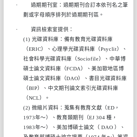
·
過期期刊室：過期期刊合訂本依刊名之筆
劃或字母順序排列於過期期刊區。
·
資訊檢索室提供：
(1)
光碟資料庫：備有教育光碟資料庫
（
ERIC
）
、
心理學光碟資料庫（
Psyclit
）
、
社會科學光碟資料庫（
Sociofile
）
、
中華博
碩士論文資料庫（
FCDA
）
、
美加歐地區博
碩士論文資料庫（
DAO
）
、
書目光碟資料庫
（
BIP
）
、
中文期刊論文索引光碟資料庫
（
NCL
）
。
(2)
微縮片資料：蒐集有教育文獻（
ED
，
1973
年～）
、
教育類期刊（
EJ 304
種，
1983
年～）
、
美加博碩士論文（
DAO
）
、