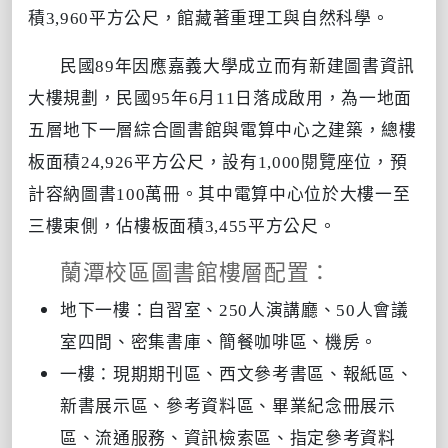
積3,960平方公尺，館藏著重理工與自然科學。
民國89年因應嘉義大學成立而有新建圖書資訊
大樓規劃，民國95年6月11日落成啟用，為一地面
五層地下一層綜合圖書館與電算中心之建築，總樓
板面積
24,926
平方公尺，設有
1,000
閱覽座位，預
計容納圖書
100
萬冊。其中電算中心位於大樓一至
三樓東側，佔樓板面積
3,455
平方公尺。
蘭潭校區圖書館樓層配置：
地下一樓：自習室、250人演講廳、50人會議
室四間、密集書庫、簡餐咖啡區、機房。
一樓：現期期刊區、西文參考書區、報紙區、
新書展示區、參考資料區、畢業紀念冊展示
區、流通服務、資訊檢索區、指定參考資料