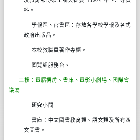
及教育部博碩士論文提要（
1974
年～）等資
料。
·
學報區、官書區：存放各學校學報及各式
政府出版品。
·
本校教職員著作專櫃。
·
閱覽組服務台。
三樓：電腦機房、書庫、電影小劇場、國際會
議廳
·
研究小間
·
書庫：中文圖書教育類、語文類及所有西
文圖書。