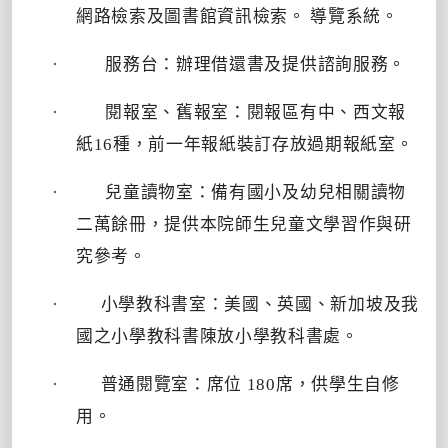
網路檢索及圖書館資訊檢索。 導覽系統。
·
服務台：辦理借還書及提供諮詢服務。
·
閱報室、舊報室：閱報區有中、西文報
紙
16
種，前一年報紙裝訂存放過期報紙室。
·
兒童讀物室：備有國小及幼兒相關讀物
二萬餘冊，提供本院師生兒童文學習作與研
究參考。
·
小學教科書室：美國、英國、新加坡及我
國之小學教科書陳放小學教科書處。
·
普通閱覽室：席位
180
席，供學生自修
用。