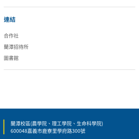
連結
合作社
蘭潭招待所
圖書館
蘭潭校區(農學院、理工學院、生命科學院)
600048嘉義市鹿寮里學府路300號