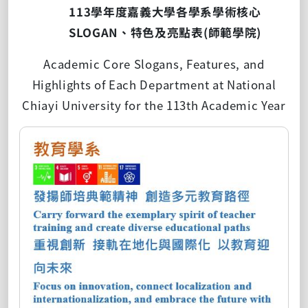
113
學年度嘉義大學各學系學術核心
SLOGAN
、特色及亮點表
(
師範學院
)
Academic Core Slogans, Features, and
Highlights of Each Department at National
Chiayi University for the 113th Academic Year