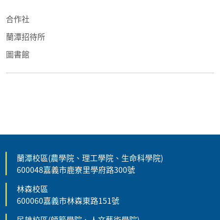
合作社
蘭潭招待所
圖書館
蘭潭校區(農學院、理工學院、生命科學院)
600048嘉義市鹿寮里學府路300號
林森校區
600060嘉義市林森東路151號
民雄校區(師範學院、人文藝術學院)