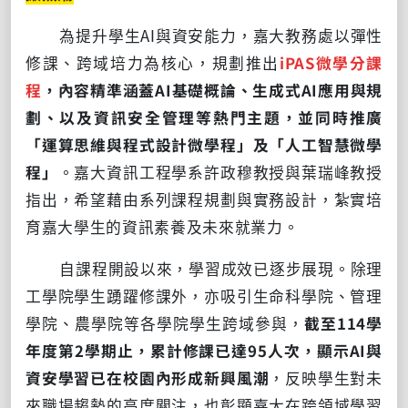
為提升學生AI與資安能力，嘉大教務處以彈性
修課、跨域培力為核心，規劃推出
iPAS微學分課
程
，內容精準涵蓋AI基礎概論、生成式AI應用與規
劃、以及資訊安全管理等熱門主題，並同時推廣
「運算思維與程式設計微學程」及「人工智慧微學
程」
。嘉大資訊工程學系許政穆教授與葉瑞峰教授
指出，希望藉由系列課程規劃與實務設計，紮實培
育嘉大學生的資訊素養及未來就業力。
自課程開設以來，學習成效已逐步展現。除理
工學院學生踴躍修課外，亦吸引生命科學院、管理
學院、農學院等各學院學生跨域參與，
截至114學
年度第2學期止，累計修課已達95人次，顯示AI與
資安學習已在校園內形成新興風潮
，反映學生對未
來職場趨勢的高度關注，也彰顯嘉大在跨領域學習