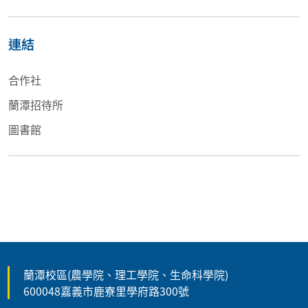
連結
合作社
蘭潭招待所
圖書館
蘭潭校區(農學院、理工學院、生命科學院)
600048嘉義市鹿寮里學府路300號