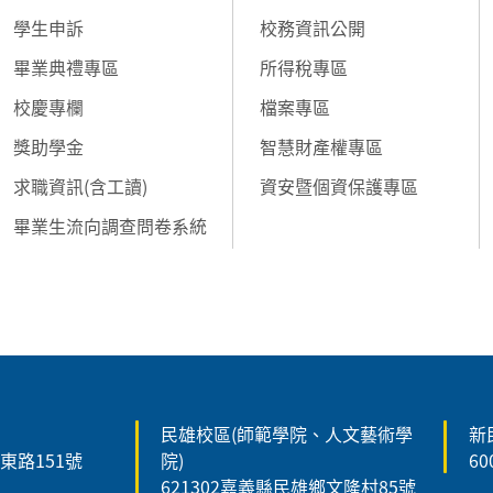
學生申訴
校務資訊公開
畢業典禮專區
所得稅專區
校慶專欄
檔案專區
獎助學金
智慧財產權專區
求職資訊(含工讀)
資安暨個資保護專區
畢業生流向調查問卷系統
民雄校區(師範學院、人文藝術學
新
森東路151號
院)
6
621302嘉義縣民雄鄉文隆村85號