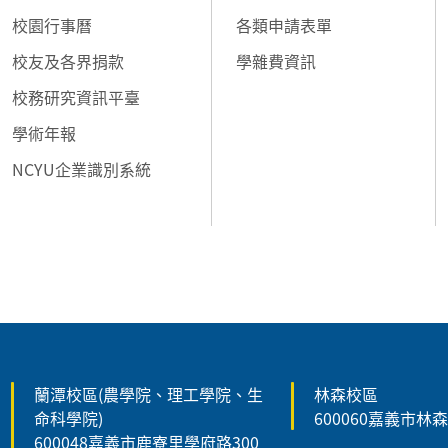
校園行事曆
各類申請表單
校友及各界捐款
學雜費資訊
校務研究資訊平臺
學術年報
NCYU企業識別系統
:::
蘭潭校區(農學院、理工學院、生
林森校區
命科學院)
600060嘉義市林
600048嘉義市鹿寮里學府路300