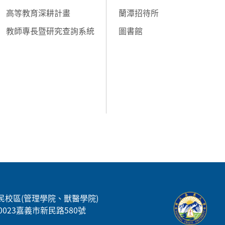
高等教育深耕計畫
蘭潭招待所
教師專長暨研究查詢系統
圖書館
民校區(管理學院、獸醫學院)
00023嘉義市新民路580號