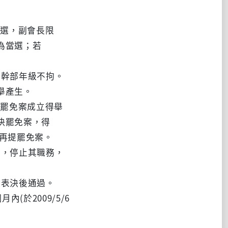
選，副會長限
為當選；若
他幹部年級不拘。
舉產生。
罷免案成立得舉
決罷免案，得
再提罷免案。
時，停止其職務，
會表決後通過。
於2009/5/6