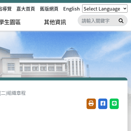
站導覽
嘉大首頁
舊版網頁
English
搜
學生園區
其他資訊
(二)組織章程
友善列印(開新視窗)
分享至臉書(開
分享至 L