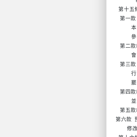
第十五
第一款
本系學
參選人
第二款
會長、
第三款
行投票
罷免之
第四款
並得
第五款
第六款 
修改通