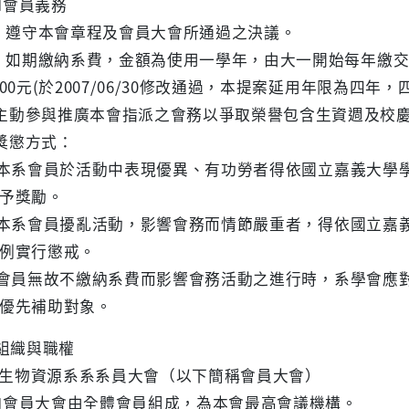
會員義務
 遵守本會章程及會員大會所通過之決議。
如期繳納系費，金額為使用一學年，由大一開始每年繳交1
00元(於2007/06/30修改通過，本提案延用年限為四年
主動參與推廣本會指派之會務以爭取榮譽包含生資週及校
獎懲方式：
系會員於活動中表現優異、有功勞者得依國立嘉義大學
獎勵。
系會員擾亂活動，影響會務而情節嚴重者，得依國立嘉
實行懲戒。
員無故不繳納系費而影響會務活動之進行時，系學會應
先補助對象。
組織與職權
生物資源系系系員大會（以下簡稱會員大會）
會員大會由全體會員組成，為本會最高會議機構。