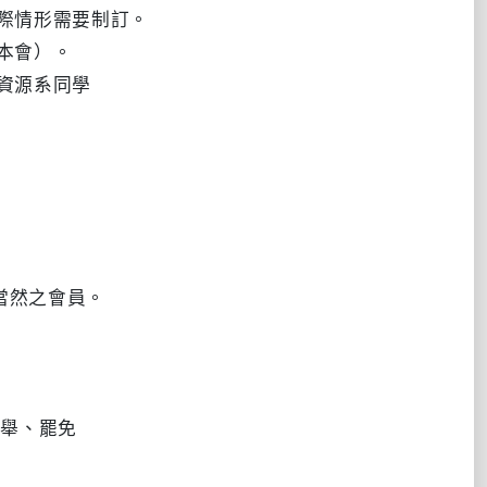
實際情形需要制訂。
本會）。
資源系同學
當然之會員。
舉、罷免