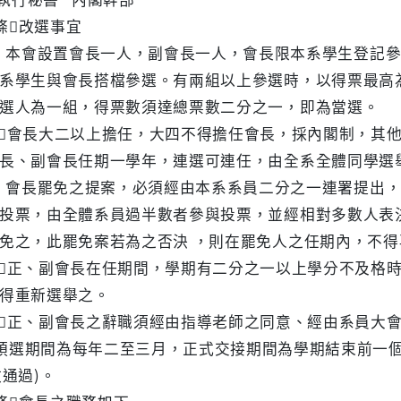
條改選事宜
 本會設置會長一人，副會長一人，會長限本系學生登記參
生與會長搭檔參選。有兩組以上參選時，以得票最高
為一組，得票數須達總票數二分之一，即為當選。
會長大二以上擔任，大四不得擔任會長，採內閣制，其
副會長任期一學年，連選可連任，由全系全體同學選
 會長罷免之提案，必須經由本系系員二分之一連署提出，
，由全體系員過半數者參與投票，並經相對多數人表
，此罷免案若為之否決 ，則在罷免人之任期內，不得
正、副會長在任期間，學期有二分之一以上學分不及格
重新選舉之。
正、副會長之辭職須經由指導老師之同意、經由系員大
預選期間為每年二至三月，正式交接期間為學期結束前一個月內(
過)。