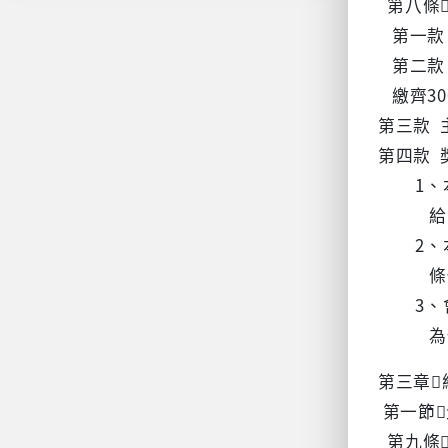
第八條
第一款
第二款 
繳齊30
第三款 
第四款 
1、本
給予
2、本
條例
3、會
為優
第三章
第一節
第九條