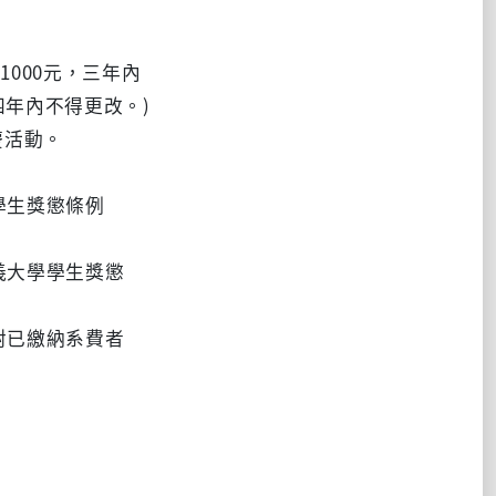
000元，三年內
，四年內不得更改。)
慶活動。
學生獎懲條例
義大學學生獎懲
對已繳納系費者