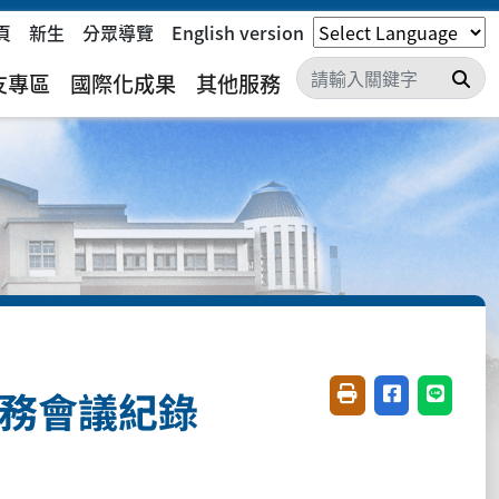
頁
新生
分眾導覽
English version
搜
友專區
國際化成果
其他服務
所務會議紀錄
友善列印(開新視窗)
分享至臉書(開
分享至 L