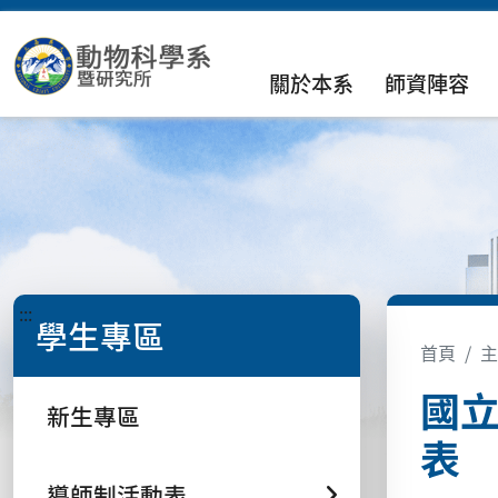
關於本系
師資陣容
:::
學生專區
首頁
主
國
新生專區
表
導師制活動表