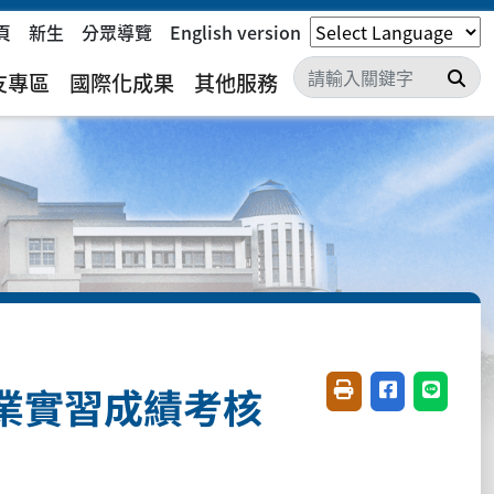
頁
新生
分眾導覽
English version
搜
友專區
國際化成果
其他服務
業實習成績考核
友善列印(開新視窗)
分享至臉書(開
分享至 L