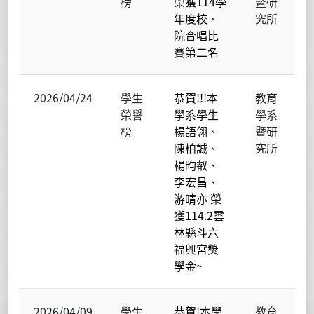
榜
榮獲114學
暨研
年度校、
究所
院合唱比
賽第二名
2026/04/24
學生
恭賀!!!本
教育
榮譽
學系學生
學系
榜
楊語翎、
暨研
陳柏誠、
究所
楊昀叡、
李宏昌、
游晴亦 榮
獲114.2雲
林縣斗六
福興宮獎
學金~
2026/04/09
學生
恭賀!本學
教育