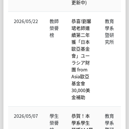
更新中)
2026/05/22
教師
恭喜!劉馨
教育
榮譽
珺老師連
學系
榜
續第二年
暨研
獲「日本
究所
歐亞基金
會」ユー
ラシア財
團 from
Asia歐亞
基金會
30,000美
金補助
2026/05/07
學生
恭賀！本
教育
榮譽
學系學生
學系