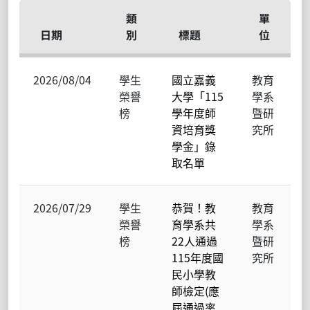
類
單
日期
別
標題
位
2026/08/04
學生
國立嘉義
教育
榮譽
大學「115
學系
榜
學年度師
暨研
資培育獎
究所
學金」錄
取名單
2026/07/29
學生
恭賀！教
教育
榮譽
育學系共
學系
榜
22人通過
暨研
115年度國
究所
民小學教
師檢定(應
屆通過率