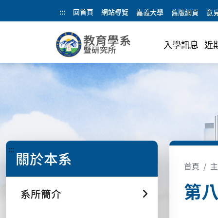
:::
回首頁
網站導覽
嘉義大學
舊版網頁
意
入學訊息
近
:::
關於本系
首頁
主
第八
系所簡介