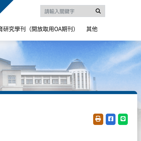
搜尋
育研究學刊（開放取用OA期刊）
其他
友善列印(開新視窗)
分享至臉書(開
分享至 L