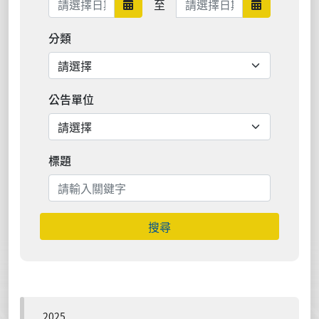
至
日期範圍開始
日期範圍結
分類
公告單位
標題
搜尋
2025