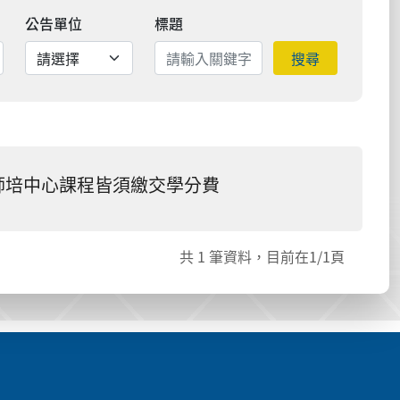
公告單位
標題
搜尋
師培中心課程皆須繳交學分費
共
1
筆資料，目前在
1
/1頁