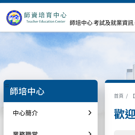
師培中心
考試及就業資訊
:::
師培中心
首頁
【
歡
中心簡介
業務職掌