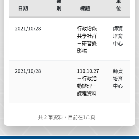
類
單
日期
別
標題
位
2021/10/28
行政增能
師資
共學社群
培育
－研習錄
中心
影檔
2021/10/28
110.10.27
師資
－行政活
培育
動辦理－
中心
課程資料
共
2
筆資料，目前在
1
/1頁