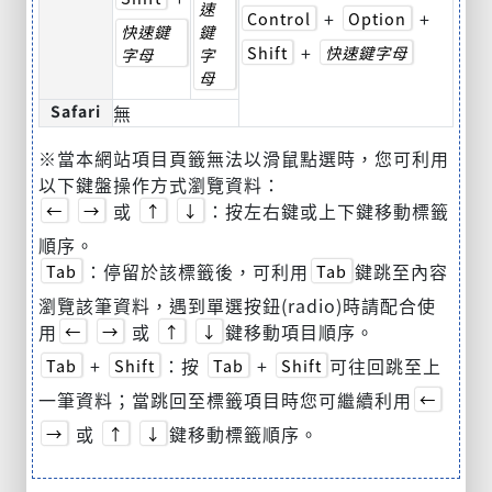
速
+
+
Control
Option
快速鍵
鍵
+
Shift
快速鍵字母
字母
字
母
Safari
無
※當本網站項目頁籤無法以滑鼠點選時，您可利用
以下鍵盤操作方式瀏覽資料：
或
：按左右鍵或上下鍵移動標籤
←
→
↑
↓
順序。
：停留於該標籤後，可利用
鍵跳至內容
Tab
Tab
瀏覽該筆資料，遇到單選按鈕(radio)時請配合使
用
或
鍵移動項目順序。
←
→
↑
↓
+
：按
+
可往回跳至上
Tab
Shift
Tab
Shift
一筆資料；當跳回至標籤項目時您可繼續利用
←
或
鍵移動標籤順序。
→
↑
↓