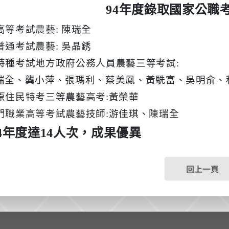
94
年度錄取國家公職
高等考試農藝
:
陳瑞全
普通考試農藝
:
吳晶銹
特種考試地方政府公務人員農藝三等考試
:
瑞全、龔小萍、張瑪利、蔡美鳳、黃駪富、吳明俞、
原住民特考三等農藝高考
:
黃榮華
門職業高等考試農藝技師
:
游佳琪、陳瑞全
4
年度達
14
人次，成果優異
回上一頁