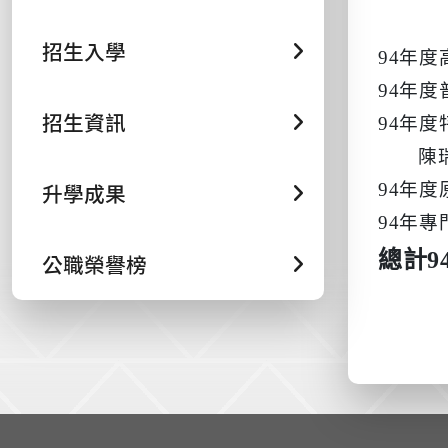
招生入學
94
年度
94
年度
招生資訊
94
年度
陳
升學成果
94
年度
94
年專
總計
9
公職榮譽榜