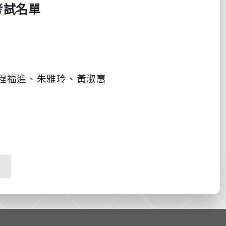
考試名單
程福進、朱雅玲、黃淑惠