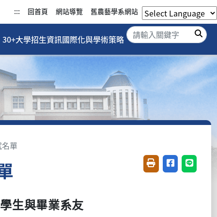
:::
回首頁
網站導覽
舊農藝學系網站
搜
30+大學招生資訊
國際化與學術策略
試名單
單
友善列印(開新視窗)
分享至臉書(開
分享至 L
學學生與畢業系友