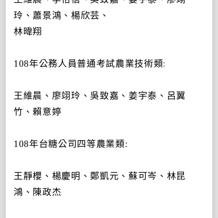
玲、蕭景鴻、楊欣芸、
林暐翔
:
108
年公務人員普通考試農業技術類
王維晨、廖翊玲、吳致嘉、姜宇泰、呂翼
竹、賴意婷
108
年台糖公司四等農業類
:
王靜櫻、楊慶明、鄭凱元、蘇可岑、林昆
鴻、陳政杰