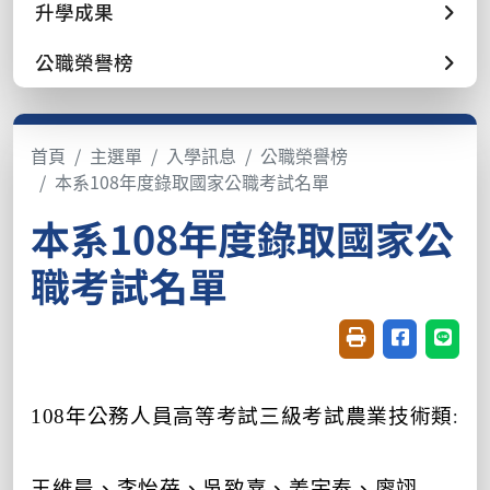
升學成果
公職榮譽榜
首頁
主選單
入學訊息
公職榮譽榜
本系108年度錄取國家公職考試名單
本系108年度錄取國家公
職考試名單
友善列印(開新視窗
分享至臉書(
分享至
:
108
年公務人員高等考試三級考試農業技術類
王維晨、李怡蓓、吳致嘉、姜宇泰、廖翊