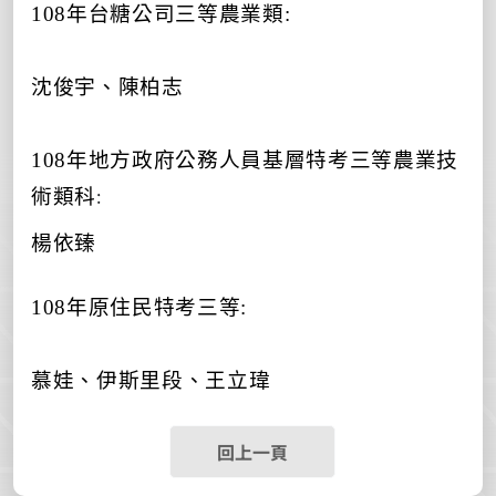
108
年台糖公司三等農業類
:
沈俊宇、陳柏志
108
年地方政府公務人員基層特考三等農業技
:
術類科
楊依臻
108
年原住民特考三等
:
慕娃、伊斯里段、王立瑋
回上一頁