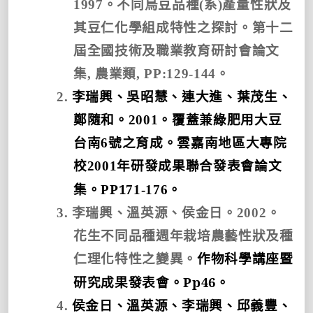
1997
。不同烏豆品種
(
系
)
產量性狀及
其豆仁化學組成特性之探討。第十二
屆全國技術及職業教育研討會論文
集
,
農業類
, PP:129-144
。
2.
李瑞興、吳昭慧、連大進、葉茂生、
鄭隨和。
2001
。覆蓋兼綠肥用大豆
台南
6
號之育成。雲嘉南地區大專院
校
2001
年研發成果聯合發表會論文
P1
集。
P
71-176
。
3.
李瑞興、溫英源、侯金日。
2002
。
花生不同品種週年栽培農藝性狀及種
仁理化特性之變異。
作物科學講座暨
Pp46
研究成果發表會。
。
4.
侯金日、溫英源、李瑞興、邱義豐、