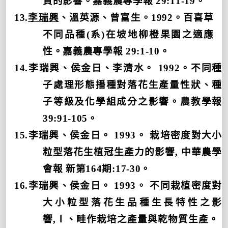
質的影響。嘉義農專學報
29:11-19
。
13.
李瑞興
、溫英源、曾富生。
1992
。百喜草
不同品種
(
系
)
在坡地柳橙果園之適應
性。嘉義農專學報
29:1-10
。
14.
李瑞興、侯金日、李清水。
1992
。不同種
子處理形態播種對落花生產量性狀、種
子等級及化學組成分之影響。農教學報
39:91-105
。
15.
李瑞興、侯金日。
1993
。 栽培密度對大小
粒型落花生植冠生產力的影響
,
中華農學
會報 新第
164
期
:17-30
。
16.
李瑞興、侯金日。
1993
。 不同栽植密度對
大小粒型落花生品種生長特性之影
響
,
Ⅰ、畦作栽培之產量與乾物質生產。