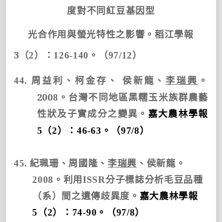
度對不同紅豆基因型
光合作用與螢光特性之影響。
稻江學報
3
（
2
）：
126-140
。（
97/12
）
44.
周益利、柯金存、
侯新龍、
李瑞興
。
200
8
。
台灣不同地區
黑糯
玉米族群農藝
性狀及子實成分之變異。
嘉大農林學報
5
（
2
）：
46-63
。（
97/8
）
45.
紀珮珊、周國隆、
李瑞興
、侯新龍。
2008
。利用
ISSR
分子標誌分析毛豆品種
（系）間之遺傳歧異度。
嘉大農林學報
5
（
2
）：
74-90
。（
97/8
）