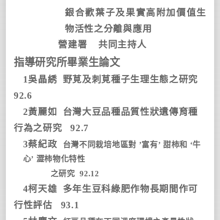
銀合歡葉子及果實高附加價值生
物活性之分離與應用
營建署
共同主持人
指導研究所畢業生論文
1
吳晶綉
野莧及刺莧種子生理生態之研究
92.6
2
黃麗如
台灣大豆品種品質性狀遺傳育種
行為之研究
92.7
3
蔡紀政
台灣不同栽培地區對 ’富有’ 甜柿和 ‘牛
心’ 澀柿物化特性
之研究
92.12
4
柯天雄
多年生豆科綠肥作物長期間作可
行性評估
93.1