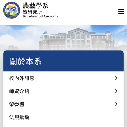
關於本系
校內外訊息
師資介紹
榮譽榜
法規彙編