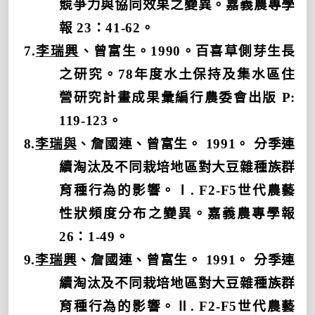
競爭力與協同效果之變異。嘉義農專學
報
23
：
41-62
。
7.
李瑞興
、曾富生。
1990
。百喜草側芽生長
之研究。
78
年度水土保持及集水區住
營研究計畫成果彙編行農委會出版
P:
119-123
。
8.
李瑞與
、詹國連、曾富生。
1991
。 分季連
續淘汰及不同栽培地區對大豆雜種族群
育種行為的影響。Ⅰ
. F2-F5
世代農藝
性狀頻度分布之變異。嘉義農專學報
26
：
1-49
。
9.
李瑞興
、詹國連、曾富生。
1991
。 分季連
續淘汰及不同栽培地區對大豆雜種族群
育種行為的影響。Ⅱ
. F2-F5
世代農藝