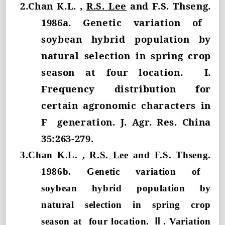
2.Chan K.L. ,
R.S. Lee
and F.S. Thseng.
1986a.
Genetic
variation
of
soybean hybrid population by
natural selection in spring crop
season at four location.
I.
Frequency
distribution
for
certain agronomic characters in
F
generation. J. Agr. Res. China
35:263-279.
3.Chan K.L. ,
R.S. Lee
and F.S. Thseng.
1986b.
Genetic
variation
of
soybean hybrid population by
natural selection in spring crop
season at
four location.
Ⅱ
. Variation