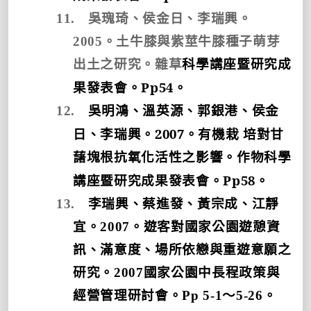
11.
吳瑰琦、侯金日、李瑞興。
2005
。土牛膝與紫莖牛膝種子萌芽
出土之研究。雜草
科學講座暨研究成
Pp54
果發表會。
。
12.
吳明鴻、溫英源、郭銀港、侯金
2007
日、李瑞興。
。有機栽
培對甘
藷塊根抗氧化活性之影響。
作物科學
Pp58
講座暨研究成果發表會。
。
13.
李瑞興、蔡進發、黃宗成、江靜
宜。
2007
。遊客對國家公園遊憩資
訊、滿意度、場所依戀與重遊意願之
研究。
2007
國家公園中長程政策與
經營管理研討會。
Pp 5-1
～
5-26
。