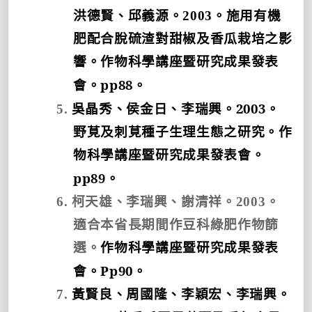
洪德賢、邱義源。
2003
。施用有機
肥配合脫硫渣對甜椒及香瓜栽培之影
響。作物科學講座暨研究成果發表
pp88
會。
。
2003
5.
吳晶秀、侯金日、李瑞興。
。
野莧及刺莧種子生理生態之研究。
作
物科學講座暨研究成果發表會。
pp89
。
6.
柯天雄、李瑞興、謝清祥。
2003
。
適合本省長期間作豆科綠肥作物篩
選。
作物科學講座暨研究成果發表
Pp90
會。
。
7.
黃賢良、周國隆、李穎宏、李瑞興。