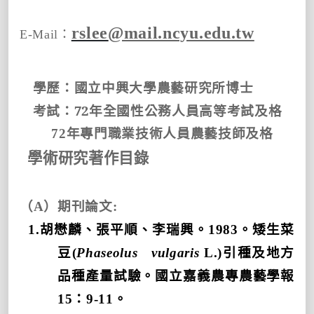
rslee
@mail.ncyu.edu.tw
E-Mail
：
學歷：國立中興大學農藝研究所博士
考試：
72
年全國性公務人員高等考試及格
72
年專門職業技術人員農藝技師及格
學術研究著作目錄
（
A
）期刊論文
:
1.
胡懋麟、張平順、李瑞興。
1983
。矮生菜
豆
(
Phaseolus
vulgaris
L.)
引種及地方
品種產量試驗。國立嘉義農專農藝學報
15
：
9-11
。