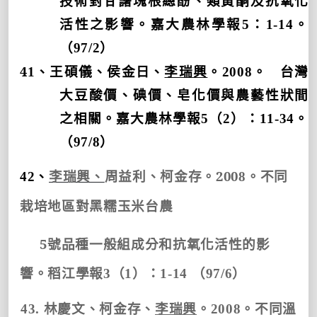
技術對甘藷塊根總酚、類黃酮及抗氧化
活性之影響。
嘉大農林學報
5
：
1-14
。
（
97/2
）
4
1
、
王碩儀、
侯金日、
李瑞興
。
2008
。
台灣
大豆酸價、碘價、皂化價與農藝性狀間
之相關。
嘉大農林學報
5
（
2
）：
11-34
。
（
97/8
）
200
42
、
李瑞興、
周益利、柯金存。
8
。
不同
栽培地區對黑糯玉米台農
5
號品種一般組成分和抗氧化活性的影
響。稻江學報
3
（
1
）：
1-14
（
97/6
）
43.
林慶文、柯金存、
李瑞興
。
2008
。不同溫