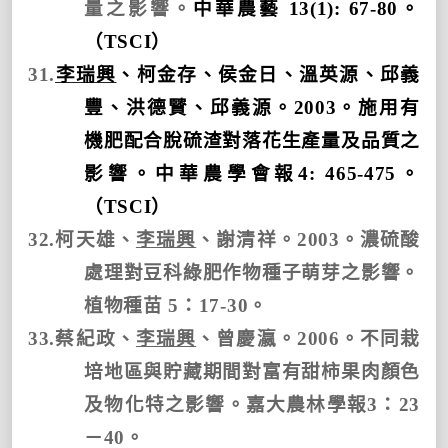
量之影響。
中華農藝
13(1): 67-80
。
（
TSCI
）
31.
李瑞興
、柯金存、侯金日、溫英源、邱義
豐、洪德贒、邱義源。
2003
。施用有
機肥配合脫硫渣對落花生產量及品質之
影響。中華農學會報
4: 465-475
。
（
TSCI
）
32.
柯天雄、
李瑞興
、謝清祥。
2003
。濃硫酸
處理對豆科綠肥作物種子萌芽之影響。
植物種苗
5
：
17-30
。
33.
蔡紀政、
李瑞興
、曾慶瀛。
2006
。不同栽
培地區與貯藏期間對富有甜柿果肉顏色
及物化特之影響。嘉大農林學報
3
：
23
－
40
。