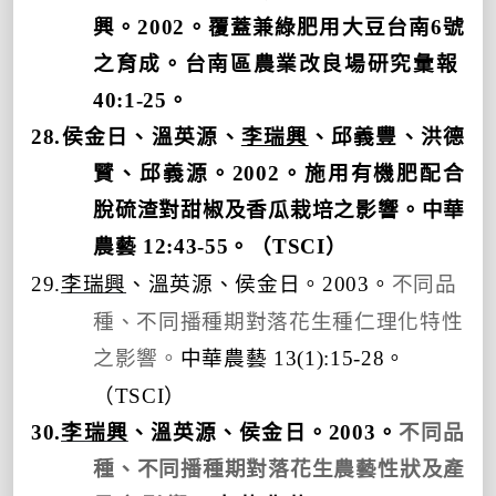
興。
2002
。覆蓋兼綠肥用大豆台南
6
號
之育成。台南區農業改良場研究彙報
40:1-25
。
28.
侯金日、溫英源、
李瑞興
、邱義豐、洪德
贒、邱義源。
2002
。施用有機肥配合
脫硫渣對甜椒及香瓜栽培之影響。中華
農藝
12:43-55
。（
TSCI
）
李瑞興
、溫英源、侯金日。
。
不同品
29.
2003
種、不同播種期對落花生種仁理化特性
之影響。
中華農藝
。
13(1):15-28
（
）
TSCI
30.
李瑞興
、溫英源、侯金日。
2003
。
不同品
種、不同播種期對落花生農藝性狀及產