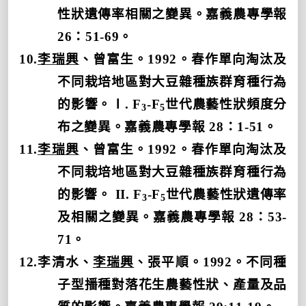
性狀遺傳率相關之變異。嘉義農專學報
26
：
51-69
。
10.
李瑞興
、曾富生。
1992
。春作單向淘汰及
不同栽培地區對大豆雜種族群育種行為
的影響。Ⅰ
. F
-F
世代農藝性狀頻度分
3
5
布之變異。嘉義農專學報
28
：
1-51
。
11.
李瑞興
、曾富生。
1992
。春作單向淘汰及
不同栽培地區對大豆雜種族群育種行為
的影響。
II. F
-F
世代農藝性狀遺傳率
3
5
及相關之變異。嘉義農專學報
28
：
53-
71
。
12.
李清水、
李瑞興
、張平順。
1992
。不同種
子型播種對落花生農藝性狀、產量及品