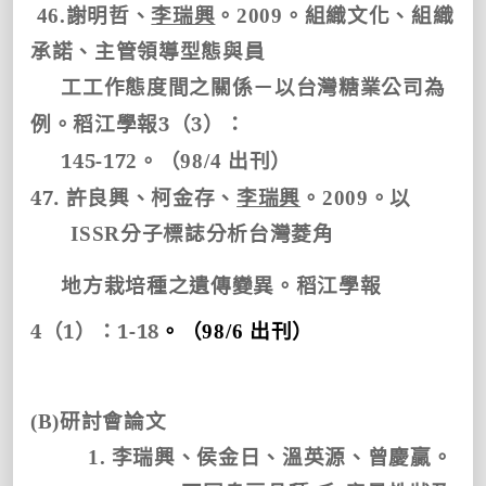
46.
謝明哲、
李瑞興
。
2009
。組織文化、組織
承諾、主管領導型態與員
工工作態度間之關係－以台灣糖業公司為
3
3
例。
稻江學報
（
）：
145-17
2
。（
98/4
出刊）
47.
許良興、柯金存、
李瑞興
。
2009
。以
ISSR
分子標誌分析台灣菱角
地方栽培種之遺傳變異。
稻江學報
4
1
1-18
（
）：
。（
98/6
出刊）
(B)
研討會論文
1.
李瑞興、侯金日、溫英源、曾慶贏。