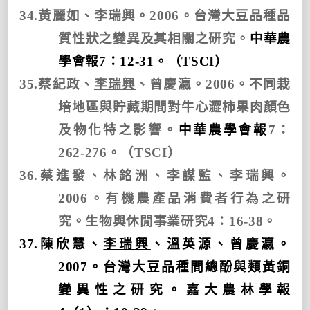
34.
黃麗如、
李瑞興
。
2006
。台灣大豆品種品
質性狀之變異及其相關之研究。
中華農
學會報
7
：
12-31
。（
TSCI
）
35.
蔡紀政、
李瑞興
、曾慶瀛。
2006
。不同栽
培地區與貯藏期間對牛心澀柿果肉顏色
及物化特之影響。
中華農學會報
7
：
262-276
。（
TSCI
）
36.
蔡進發、林銘洲、李謀監、
李瑞興
。
2006
。有機農產品消費者行為之研
究。生物與休閒事業研究
4
：
16-38
。
37.
陳欣慧、
李瑞興
、溫英源、曾慶瀛。
2007
。台灣大豆品種間總酚與類黃銅
變異性之研究。嘉大農林學報