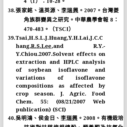
4
（
1
）：
10-28
。
38.
張家銘、溫英源、
李瑞興
。
2007
。台灣菱
角族群變異之研究。中華農學會報
8
：
470-483
。（
TSCI
）
Tsai,H.S.L.J.Huang,Y.H.Lai,J.C.C
39.
hang,
R.S.Lee
,and R.Y.-
Y.Chiou.2007.Solvent effects on
extraction and HPLC analysis
of soybean isoflavone and
variations of isoflavone
compositions as affected by
crop season. J. Agric. Food
Chem. 55: (08/21/2007 Web
publication) (SCI)
40.
吳明鴻、侯金日、
李瑞興
。
2008
。
有機栽培