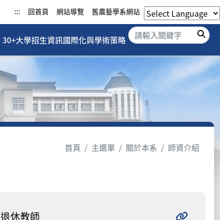
:::
回首頁
網站導覽
舊農藝學系網站
搜
30+大學招生資訊
國際化與學術策略
首頁
主選單
關於本系
師資介紹
退休教師