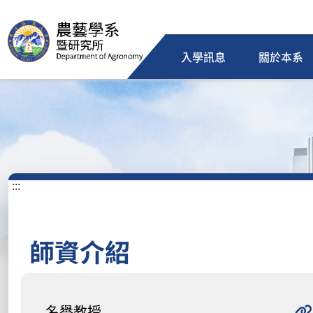
入學訊息
關於本系
:::
師資介紹
名譽教授