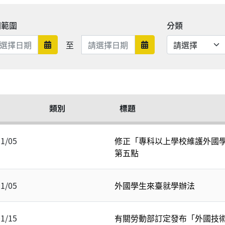
期範圍
分類
日期範圍結束
至
日期範圍開始
日期範圍結束
類別
標題
11/05
修正「專科以上學校維護外國
第五點
11/05
外國學生來臺就學辦法
01/15
有關勞動部訂定發布「外國技