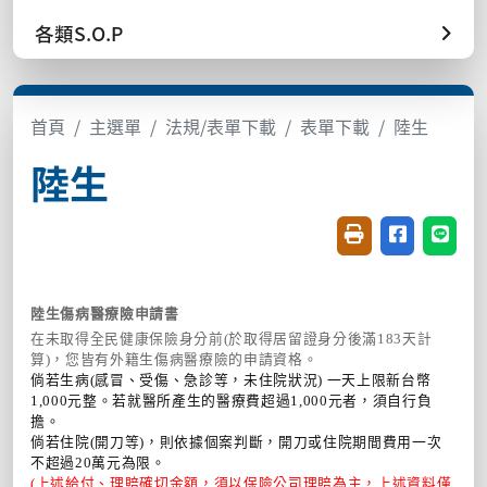
各類S.O.P
首頁
主選單
法規/表單下載
表單下載
陸生
陸生
友善列印(開新視窗
分享至臉書(
分享至
陸生傷病醫療險申請書
在未取得全民健康保險身分前(於取得居留證身分後滿183天計
算)，您皆有外籍生傷病醫療險的申請資格。
倘若生病(感冒、受傷、急診等，未住院狀況) 一天上限新台幣
1,000元整。若就醫所產生的醫療費超過1,000元者，須自行負
擔。
倘若住院(開刀等)，則依據個案判斷，開刀或住院期間費用一次
不超過20萬元為限。
(上述給付、理賠確切金額，須以保險公司理賠為主，上述資料僅