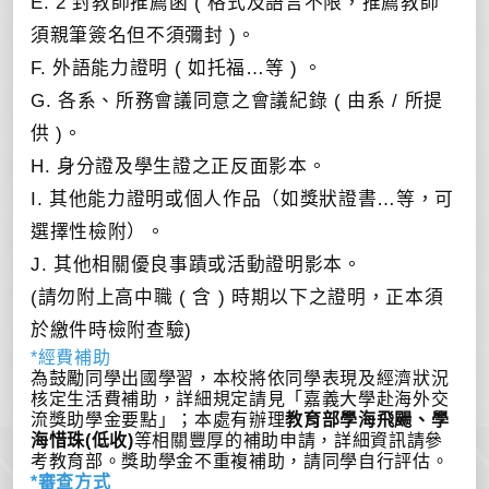
E. 2 封教師推薦函 ( 格式及語言不限，推薦教師
須親筆簽名但不須彌封 )。
F. 外語能力證明 ( 如托福…等 ) 。
G. 各系、所務會議同意之會議紀錄 ( 由系 / 所提
供 )。
H. 身分證及學生證之正反面影本。
I. 其他能力證明或個人作品（如獎狀證書…等，可
選擇性檢附）。
J. 其他相關優良事蹟或活動證明影本。
(請勿附上高中職 ( 含 ) 時期以下之證明，正本須
於繳件時檢附查驗)
*經費補助
為鼓勵同學出國學習，本校將依同學表現及經濟狀況
核定生活費補助，詳細規定請見「嘉義大學赴海外交
流獎助學金要點」；本處有辦理
教育部學海飛颺、學
海惜珠(低收)
等相關豐厚的補助申請，詳細資訊請參
考教育部。獎助學金不重複補助，請同學自行評估。
*審查方式