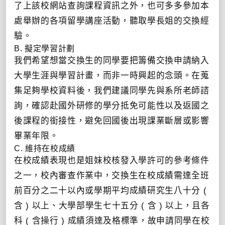
了上該校網站查詢課程資訊之外，也可多多參加本
處舉辦的各項留學講座活動，聽取學長姐的交換經
驗。
B. 擬定學習計劃
我們希望想當交換生的同學要把籌備交換申請納入
大學生涯與學習計畫，而非一時興起的念頭。在蒐
集足夠學校資料後，我們建議同學先與系所老師諮
詢，確認赴國外研修的學分抵免可能性以及返國之
後課程的銜接性，避免回國後出現課業斷層或影響
畢業年限。
C. 維持在校成績
在校成績表現也是姐妹校核發入學許可的參考條件
之一，校內審查作業中，交換生在校成績需達全班
前百分之二十以內或學期平均成績研究生八十分 (
含 ) 以上、大學部學生七十五分 ( 含 ) 以上，且各
科 ( 含操行 ) 成績須達及格標準，故申請同學在校