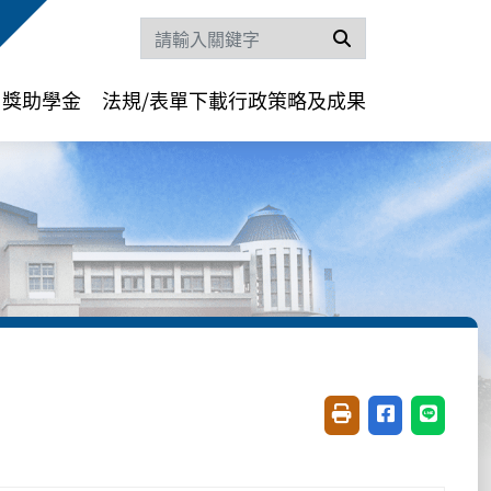
搜尋
獎助學金
法規/表單下載
行政策略及成果
友善列印(開新視窗)
分享至臉書(開
分享至 L